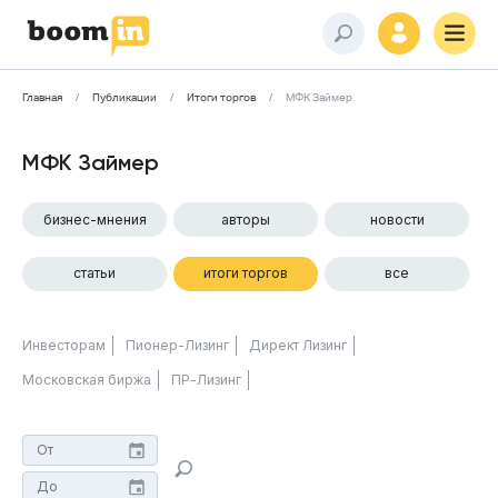
Главная
Публикации
Итоги торгов
МФК Займер
МФК Займер
бизнес-мнения
авторы
новости
статьи
итоги торгов
все
Инвесторам
Пионер-Лизинг
Директ Лизинг
Московская биржа
ПР-Лизинг