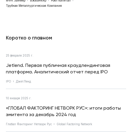
МФК Займер
ВэбБанкир
Роял капитал
Трубная Металлургическая Компания
Коротко о главном
25 февраля 2025 г.
Jetlend. Первая публичная краудлендинговая
платформа. Аналитический отчет перед IPO
IPO
ДжетЛенд
10 января 2025 г.
«ГЛОБАЛ ФАКТОРИНГ НЕТВОРК РУС»: итоги работы
эмитента за декабрь 2024 год
Глобал Факторинг Нетворк Рус
Global Factoring Network