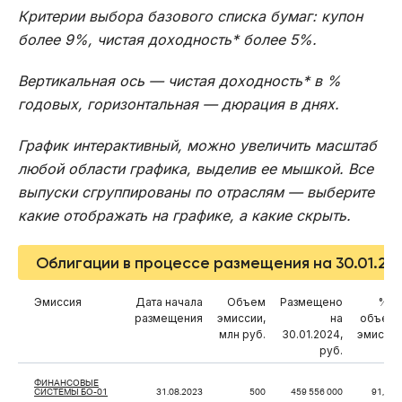
Критерии выбора базового списка бумаг: купон
более 9%, чистая доходность* более 5%.
Вертикальная ось — чистая доходность* в %
годовых, горизонтальная — дюрация в днях.
График интерактивный, можно увеличить масштаб
любой области графика, выделив ее мышкой. Все
выпуски сгруппированы по отраслям — выберите
какие отображать на графике, а какие скрыть.
Облигации в процессе размещения на 30.01.20
Эмиссия
Дата начала
Объем
Размещено
% о
размещения
эмиссии,
на
объем
млн руб.
30.01.2024,
эмисси
руб.
ФИНАНСОВЫЕ
СИСТЕМЫ БО-01
31.08.2023
500
459 556 000
91,91