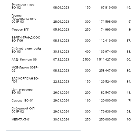
Электроаппарат
БО-02
08.09.2023
150
67 819 000
45,21
Группа
Продовольствие
001P-03
28.09.2023
300
171 598 000
57,2
Феррум БП1
05.10.2023
250
74 999 000
30,0
БЭЛТИ-ГРАНД ООО
БО-П06
08.11.2023
300
112 419 000
37,47
Сибнефтехимтрейд
БО-03
30.11.2023
400
135 974 000
33,99
АйДи Коллект 06
07.12.2023
2 500
1 511 427 000
60,46
МСБ-Лизинг 003P-
02
08.12.2023
300
258 447 000
86,15
ЗАС КОРПСАН БО-
П01
22.12.2023
150
126 524 000
84,35
Центр-резерв
БО-03
26.01.2024
200
82 547 000
41,27
Самокат БО-01
29.01.2024
160
120 000 000
75,0
Сибирский КХП
001P-02
29.01.2024
300
176 636 000
58,88
МЕГАТАКТ-01
30.01.2024
250
250 000 000
100,0