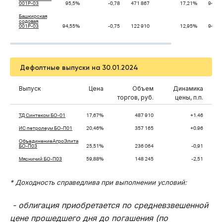
001Р-03
95,5%
-0,78
471 867
17,21%
94,9
Башкирская
содовая
001Р-03
94,55%
-0,75
122 910
12,95%
94,1
Дефолтные выпуски на 30.01.2024
Выпуск
Цена
Объем
Динамика
торгов, руб.
цены, п.п.
ТД Синтеком БО-01
17,67%
487 910
+1.46
ИС петролеум БО-П01
20,46%
357 165
+0.96
ОбъединениеАгроЭлита
БО-П03
25,51%
236 064
-0,91
Мясничий БО-П03
59,88%
148 245
-2,51
* Доходность справедлива при выполнении условий:
- облигация приобретается по средневзвешенной
цене прошедшего дня до погашения (по