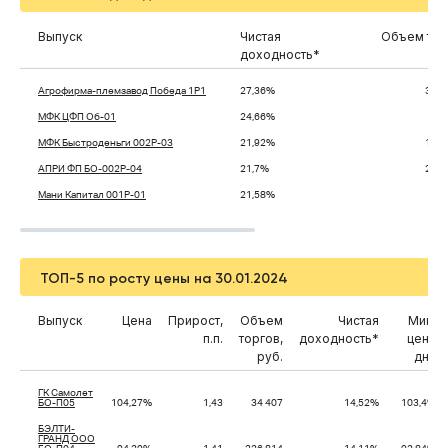
Выпуск
Чистая
Объем тор
доходность*
Агрофирма-племзавод Победа 1Р1
27,36%
3 05
МФК ЦФП Об-01
24,66%
18
МФК Быстроденьги 002Р-03
21,92%
1 11
АПРИ ФП БО-002Р-04
21,7%
2 01
Мани Капитал 001P-01
21,58%
99
ТОП-5 по росту цены на 30.01.2024
Выпуск
Цена
Прирост,
Объем
Чистая
Мин.
п.п.
торгов,
доходность*
цена
руб.
дня
ГК Самолет
БО-П05
104,27%
1,43
34 407
14,52%
103,4%
БЭЛТИ-
ГРАНД ООО