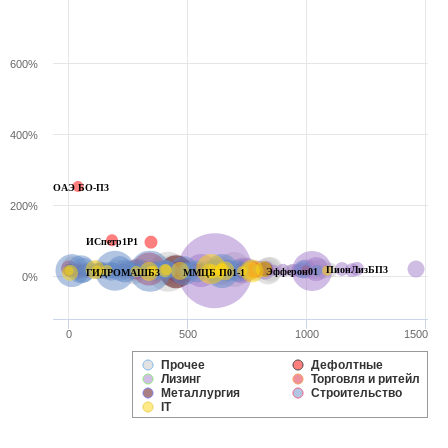
600%
400%
ОАЭ БО-П3
200%
ИСпетр1P1
ПионЛизБП3
Эфферон01
ГИДРОМАШБ3
ММЦБ П01-1
0%
0
500
1000
1500
Прочее
Дефолтные
Лизинг
Торговля и ритейл
Металлургия
Строительство
IT