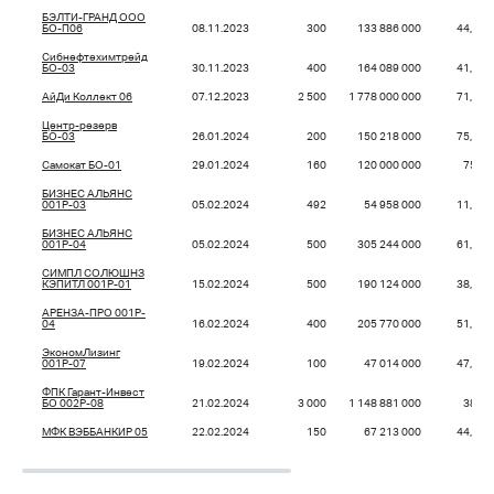
БЭЛТИ-ГРАНД ООО
БО-П06
08.11.2023
300
133 886 000
44,63
Сибнефтехимтрейд
БО-03
30.11.2023
400
164 089 000
41,02
АйДи Коллект 06
07.12.2023
2 500
1 778 000 000
71,12
Центр-резерв
БО-03
26.01.2024
200
150 218 000
75,11
Самокат БО-01
29.01.2024
160
120 000 000
75,0
БИЗНЕС АЛЬЯНС
001P-03
05.02.2024
492
54 958 000
11,16
БИЗНЕС АЛЬЯНС
001P-04
05.02.2024
500
305 244 000
61,05
СИМПЛ СОЛЮШНЗ
КЭПИТЛ 001Р-01
15.02.2024
500
190 124 000
38,02
АРЕНЗА-ПРО 001P-
04
16.02.2024
400
205 770 000
51,44
ЭкономЛизинг
001Р-07
19.02.2024
100
47 014 000
47,01
ФПК Гарант-Инвест
БО 002Р-08
21.02.2024
3 000
1 148 881 000
38,3
МФК ВЭББАНКИР 05
22.02.2024
150
67 213 000
44,81