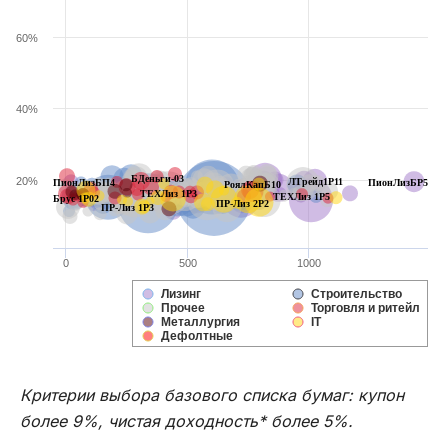
60%
40%
БДеньги-03
20%
ЛТрейд1P11
ПионЛизБП4
ПионЛизБР5
РоялКапБ10
ТЕХЛиз 1P3
ТЕХЛиз 1P5
Брус 1P02
ПР-Лиз 2P2
ПР-Лиз 1P3
0
500
1000
Лизинг
Строительство
Прочее
Торговля и ритейл
Металлургия
IT
Дефолтные
Критерии выбора базового списка бумаг: купон
более 9%, чистая доходность* более 5%.