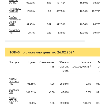
Капитал
БО-П07
98,82%
1,08
131 424
15,59%
98,23%
Реиннольц
001Р-02
103,3%
0,9
517 514
16,84%
102,74%
Глобал
Факторинг
БО-02-
001P
99,45%
0,89
992 516
16,54%
98,73%
СМАК БО-
П01
99,7%
0,83
63 810
12,95%
99,54%
ТОП-5 по снижению цены на 26.02.2024
Выпуск
Цена
Снижение,
Объем
Чистая
Мин.
п.п.
торгов,
доходность*
цена
руб.
дня
ПЮДМ
ООО БО-
П03
96,15%
-1,96
353 846
19,4%
91,86%
СМАК БО-
П02
101,31%
-1,88
47 616
16,0%
99,62%
ПЮДМ
ООО БО-
П02
95,0%
-1,55
626 998
16,56%
93,02%