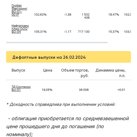
Глобал
Факторинг
БО-01-
001P
102,62%
-1,38
1 532
18,47%
102,06%
438
Нафтатранс
плюс ООО
БО-04
105,31%
-1,17
717 130
15,37%
103,55%
Дефолтные выпуски на 26.02.2024
Выпуск
Цена
Объем торгов,
Динамика цены,
руб.
п.п.
ТД Синтеком
БО-01
19,05%
36 008
+0.01
* Доходность справедлива при выполнении условий:
- облигация приобретается по средневзвешенной
цене прошедшего дня до погашения (по
номиналу);