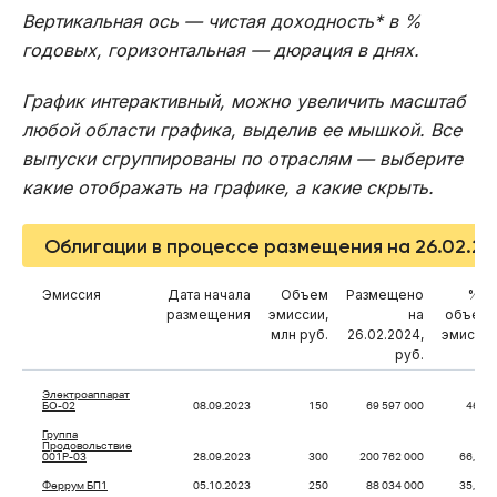
Вертикальная ось — чистая доходность* в %
годовых, горизонтальная — дюрация в днях.
График интерактивный, можно увеличить масштаб
любой области графика, выделив ее мышкой. Все
выпуски сгруппированы по отраслям — выберите
какие отображать на графике, а какие скрыть.
Облигации в процессе размещения на 26.02.2
Эмиссия
Дата начала
Объем
Размещено
% о
размещения
эмиссии,
на
объем
млн руб.
26.02.2024,
эмисси
руб.
Электроаппарат
БО-02
08.09.2023
150
69 597 000
46,4
Группа
Продовольствие
001P-03
28.09.2023
300
200 762 000
66,92
Феррум БП1
05.10.2023
250
88 034 000
35,21