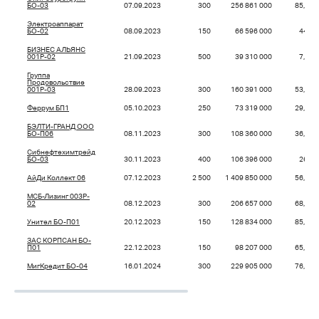
БО-03
07.09.2023
300
256 861 000
85,62
Электроаппарат
БО-02
08.09.2023
150
66 596 000
44,4
БИЗНЕС АЛЬЯНС
001P-02
21.09.2023
500
39 310 000
7,86
Группа
Продовольствие
001P-03
28.09.2023
300
160 391 000
53,46
Феррум БП1
05.10.2023
250
73 319 000
29,33
БЭЛТИ-ГРАНД ООО
БО-П06
08.11.2023
300
108 360 000
36,12
Сибнефтехимтрейд
БО-03
30.11.2023
400
106 396 000
26,6
АйДи Коллект 06
07.12.2023
2 500
1 409 850 000
56,39
МСБ-Лизинг 003P-
02
08.12.2023
300
206 657 000
68,89
Унител БО-П01
20.12.2023
150
128 834 000
85,89
ЗАС КОРПСАН БО-
П01
22.12.2023
150
98 207 000
65,47
МигКредит БО-04
16.01.2024
300
229 905 000
76,63