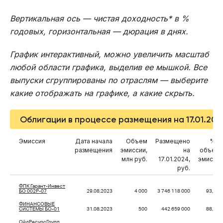
Вертикальная ось — чистая доходность* в %
годовых, горизонтальная — дюрация в днях.
График интерактивный, можно увеличить масштаб
любой области графика, выделив ее мышкой. Все
выпуски сгруппированы по отраслям — выберите
какие отображать на графике, а какие скрыть.
Облигации в процессе размещения на 17.01.202
Эмиссия
Дата начала
Объем
Размещено
% о
размещения
эмиссии,
на
объем
млн руб.
17.01.2024,
эмисси
руб.
ФПК Гарант-Инвест
БО 002Р-07
29.08.2023
4 000
3 746 118 000
93,65
ФИНАНСОВЫЕ
СИСТЕМЫ БО-01
31.08.2023
500
442 659 000
88,53
ОйлРесурсГрупп