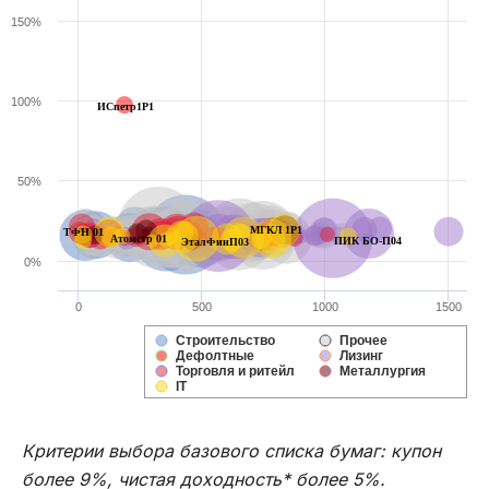
150%
100%
ИСпетр1P1
50%
МГКЛ 1P1
ТФН 01
Атомстр 01
ПИК БО-П04
ЭталФинП03
0%
0
500
1000
1500
Строительство
Прочее
Дефолтные
Лизинг
Торговля и ритейл
Металлургия
IT
Критерии выбора базового списка бумаг: купон
более 9%, чистая доходность* более 5%.