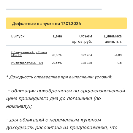
Дефолтные выпуски на 17.01.2024
Выпуск
Цена
Объем
Динамика
торгов, руб.
цены, п.п.
ОбъединениеАгроЭлита
БО-П03
28,56%
622 964
-4,03
ИС петролеум БО-П01
20,56%
338 335
-0,6
* Доходность справедлива при выполнении условий:
- облигация приобретается по средневзвешенной
цене прошедшего дня до погашения (по
номиналу);
- для облигаций с переменным купоном
доходность рассчитана из предположения, что