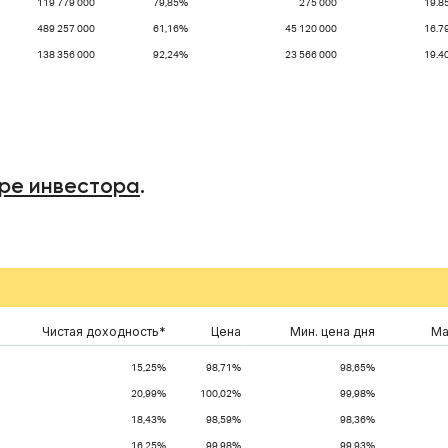
119 779 000
79,85%
275 000
19.8
489 257 000
61,16%
45 120 000
16.7
138 356 000
92,24%
23 566 000
19.4
ре инвестора
.
Чистая доходность*
Цена
Мин. цена дня
Ма
15,25%
98,71%
98,65%
20,99%
100,02%
99,98%
18,43%
98,59%
98,36%
16,25%
99,98%
99,93%