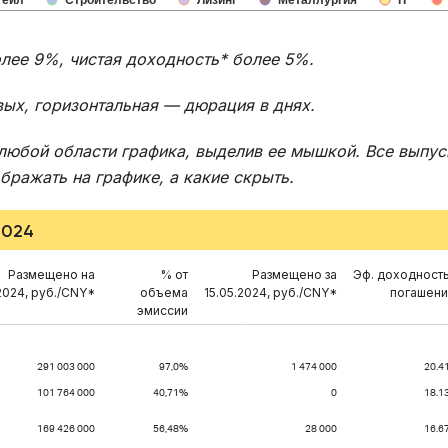
тейл
Строительство
Лизинг
Металлургия
IT
олее 9%, чистая доходность* более 5%.
вых, горизонтальная — дюрация в днях.
любой области графика, выделив ее мышкой. Все выпус
ражать на графике, а какие скрыть.
2024
Размещено на
% от
Размещено за
Эф. доходность
2024, руб./CNY*
объема
15.05.2024, руб./CNY*
погашен
эмиссии
291 003 000
97,0%
1 474 000
20.4
101 764 000
40,71%
0
18.1
169 426 000
56,48%
28 000
16.6