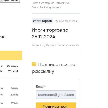
Дефолтные
Глобал Факторинг Нетворк Рус
Global Factoring Network
Итоги торгов
27 декабря 2024 г.
Итоги торгов за
26.12.2024
ки
Торги
ВДОграф
Новые технологии
Подписаться на
 к
Размер
рассылку
ию
купона
Email
*
1%
16.0%
3%
16.75%
7%
17.0%
Подписаться