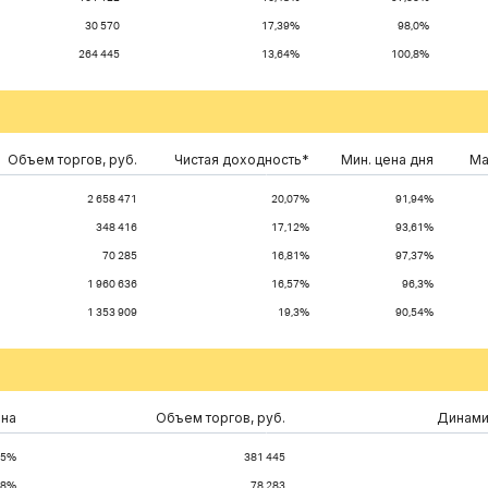
30 570
17,39%
98,0%
264 445
13,64%
100,8%
Объем торгов, руб.
Чистая доходность*
Мин. цена дня
Ма
2 658 471
20,07%
91,94%
348 416
17,12%
93,61%
70 285
16,81%
97,37%
1 960 636
16,57%
96,3%
1 353 909
19,3%
90,54%
на
Объем торгов, руб.
Динамик
75%
381 445
38%
78 283