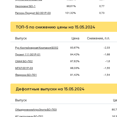
Неолизинг БО-1
98,61%
0,77
Регион-Продукт БО 001Р-03
101,32%
0,73
ТОП-5 по снижению цены на 15.05.2024
Выпуск
Цена
Снижение, п.п.
Рус Контейнерная Компания БО02
93,67%
-2,33
Проект 111 001Р-01
94,42%
-1,68
СМАК БО-П02
97,62%
-1,6
МГКЛ 001Р-03
98,33%
-1,55
Феррони БО-П01
91,42%
-1,54
Дефолтные выпуски на 15.05.2024
Выпуск
Це
ОбъединениеАгроЭлита БО-П03
80,
ИС петролеум БО-П01
16,