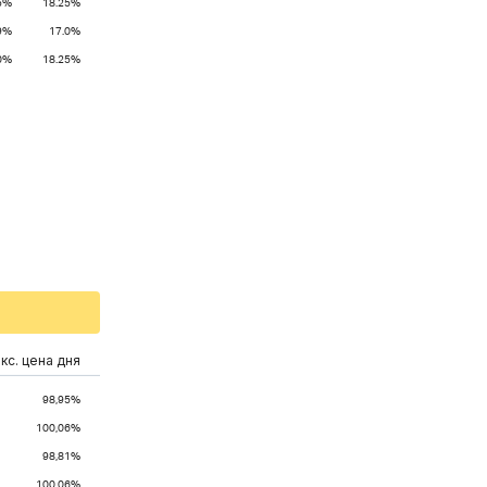
5%
18.25%
9%
17.0%
0%
18.25%
кс. цена дня
98,95%
100,06%
98,81%
100,06%