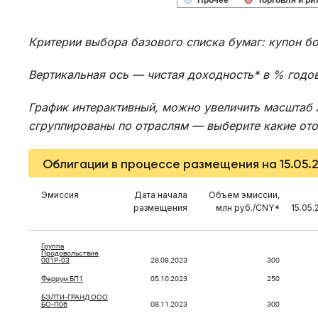
Прочее
Торговля и ри
Критерии выбора базового списка бумаг: купон б
Вертикальная ось — чистая доходность* в % годо
График интерактивный, можно увеличить масштаб 
сгруппированы по отраслям — выберите какие отоб
Облигации в процессе размещения на 15.05.
Эмиссия
Дата начала
Объем эмиссии,
размещения
млн руб./CNY*
15.05.
Группа
Продовольствие
001P-03
28.09.2023
300
Феррум БП1
05.10.2023
250
БЭЛТИ-ГРАНД ООО
БО-П06
08.11.2023
300