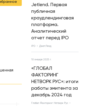
избранное
Jetlend. Первая
публичная
краудлендинговая
платформа.
Аналитический
отчет перед IPO
IPO
ДжетЛенд
10 января 2025 г.
«ГЛОБАЛ
ешенная
ФАКТОРИНГ
НЕТВОРК РУС»: итоги
работы эмитента за
декабрь 2024 год
Глобал Факторинг Нетворк Рус