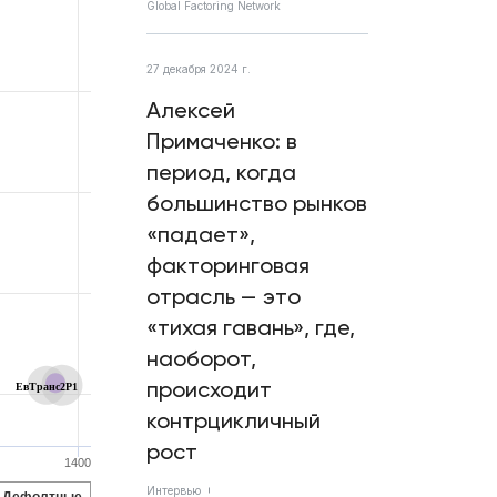
Global Factoring Network
27 декабря 2024 г.
Алексей
Примаченко: в
период, когда
большинство рынков
«падает»,
факторинговая
отрасль — это
«тихая гавань», где,
наоборот,
происходит
ЕвТранс2P1
контрцикличный
рост
1400
Интервью