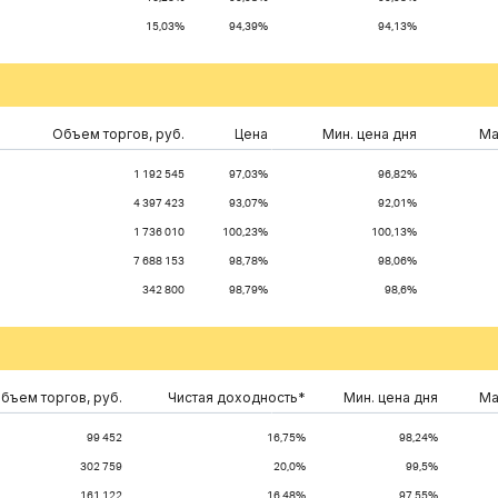
15,03%
94,39%
94,13%
Объем торгов, руб.
Цена
Мин. цена дня
Ма
1 192 545
97,03%
96,82%
4 397 423
93,07%
92,01%
1 736 010
100,23%
100,13%
7 688 153
98,78%
98,06%
342 800
98,79%
98,6%
бъем торгов, руб.
Чистая доходность*
Мин. цена дня
Ма
99 452
16,75%
98,24%
302 759
20,0%
99,5%
161 122
16,48%
97,55%