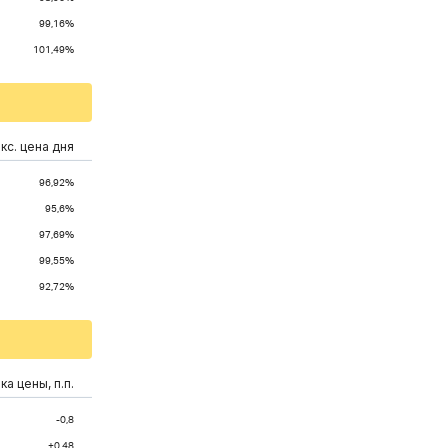
99,16%
101,49%
кс. цена дня
96,92%
95,6%
97,69%
99,55%
92,72%
а цены, п.п.
-0,8
+0.48