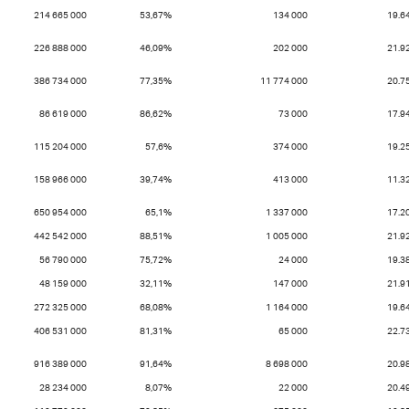
214 665 000
53,67%
134 000
19.6
226 888 000
46,09%
202 000
21.9
386 734 000
77,35%
11 774 000
20.7
86 619 000
86,62%
73 000
17.9
115 204 000
57,6%
374 000
19.2
158 966 000
39,74%
413 000
11.3
650 954 000
65,1%
1 337 000
17.2
442 542 000
88,51%
1 005 000
21.9
56 790 000
75,72%
24 000
19.3
48 159 000
32,11%
147 000
21.9
272 325 000
68,08%
1 164 000
19.6
406 531 000
81,31%
65 000
22.7
916 389 000
91,64%
8 698 000
20.9
28 234 000
8,07%
22 000
20.4