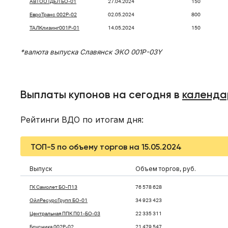
АВТООТДЕЛ БО-01
27.04.2024
150
ЕвроТранс 002Р-02
02.05.2024
800
ТАЛКлизинг001P-01
14.05.2024
150
*валюта выпуска Славянск ЭКО 001Р-03Y
Выплаты купонов на сегодня в
календа
Рейтинги ВДО по итогам дня:
ТОП-5 по объему торгов на 15.05.2024
Выпуск
Объем торгов, руб.
ГК Самолет БО-П13
76 578 628
ОйлРесурсГрупп БО-01
34 923 423
Центральная ППК П01-БО-03
22 335 311
Брусника 002Р-02
21 479 547