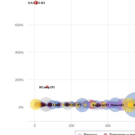
ОАЭ БО-П3
600%
400%
200%
ИСпетр1P1
СибКХП 1P1
ЮАИЗ 1-002
КировЗд1Р1
Маныч02
0%
0
200
400