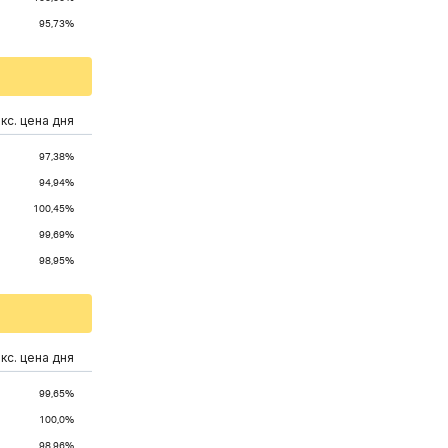
95,73%
кс. цена дня
97,38%
94,94%
100,45%
99,69%
98,95%
кс. цена дня
99,65%
100,0%
98,96%