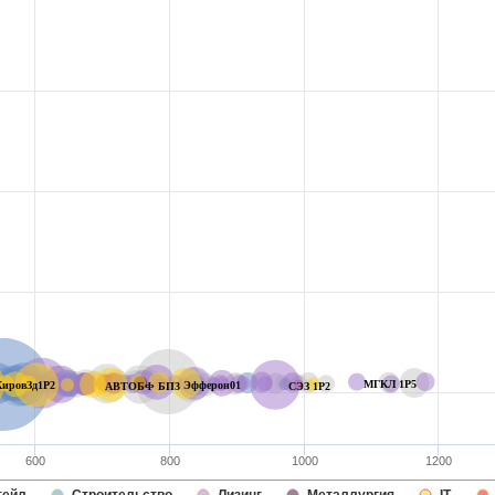
МГКЛ 1P5
КировЗд1Р2
Эфферон01
АВТОБФ БП3
СЭЗ 1P2
600
800
1000
1200