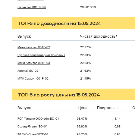
Селектел 001P-02R
20 581 913
ТОП-5 по доходности на 15.05.2024
Выпуск
Чистая доходность*
Мани Капитал 001P-02
22,77%
Русская Контейнерная Компания
22,53%
Мани Капитал 001P-03
22,23%
Урожай БО-02
21,62%
МФК Саммит 001Р-02
21,45%
ТОП-5 по росту цены на 15.05.2024
Выпуск
Цена
Прирост, п.п.
О
РСГ-Финанс ООО обл. БО-01
98,47%
1,14
Солид-Лизинг БО-01
99,92%
0,98
ТД РКС-Сочи 002Р-02
98,25%
0,91