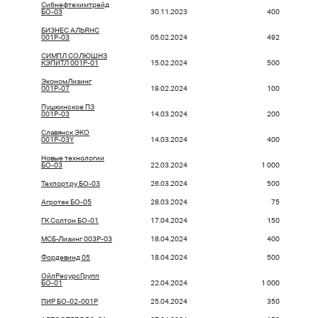
Сибнефтехимтрейд
БО-03
30.11.2023
400
БИЗНЕС АЛЬЯНС
001P-03
05.02.2024
492
СИМПЛ СОЛЮШНЗ
КЭПИТЛ 001Р-01
15.02.2024
500
ЭкономЛизинг
001Р-07
19.02.2024
100
Пушкинское ПЗ
001Р-03
14.03.2024
200
Славянск ЭКО
001Р-03Y
14.03.2024
400
Новые технологии
БO-03
22.03.2024
1 000
Техпорт.ру БО-03
26.03.2024
500
Агротек БО-05
28.03.2024
75
ГК Солтон БО-01
17.04.2024
150
МСБ-Лизинг 003P-03
18.04.2024
400
Фордевинд 05
18.04.2024
500
ОйлРесурсГрупп
БО-01
22.04.2024
1 000
ПИР БО-02-001P
25.04.2024
350