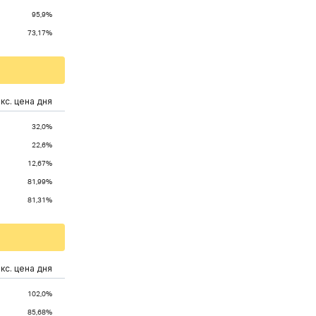
95,9%
73,17%
кс. цена дня
32,0%
22,6%
12,67%
81,99%
81,31%
кс. цена дня
102,0%
85,68%