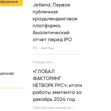
избранное
Jetlend. Первая
публичная
краудлендинговая
платформа.
Аналитический
отчет перед IPO
IPO
ДжетЛенд
10 января 2025 г.
«ГЛОБАЛ
ешенная
ФАКТОРИНГ
НЕТВОРК РУС»: итоги
работы эмитента за
декабрь 2024 год
Глобал Факторинг Нетворк Рус