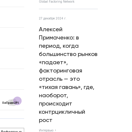
Global Factoring Network
27 декабря 2024 г.
Алексей
Примаченко: в
период, когда
большинство рынков
«падает»,
факторинговая
отрасль — это
«тихая гавань», где,
наоборот,
происходит
ЕвТранс2P1
контрцикличный
рост
Интервью