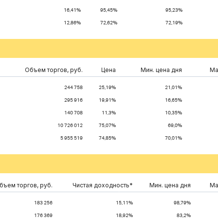
16,41%
95,45%
95,23%
12,86%
72,62%
72,19%
Объем торгов, руб.
Цена
Мин. цена дня
Ма
244 758
25,19%
21,01%
295 916
19,91%
16,65%
140 708
11,3%
10,35%
10 726 012
75,07%
69,0%
5 955 519
74,85%
70,01%
бъем торгов, руб.
Чистая доходность*
Мин. цена дня
Ма
183 256
15,11%
98,79%
176 369
18,92%
83,2%