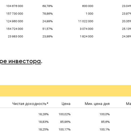
104 676 000
69,78%
600 000
23.04
157 730 000
78,86%
1 000
23.97
124 960 000
24,99%
11 022 000
20.35
154 724 000
51,57%
3 074 000
25.13
23 983 000
23,98%
1 824 000
24.36
ре инвестора
.
Чистая доходность*
Цена
Мин. цена дня
Ма
18,28%
100,02%
100,0%
18,83%
85,96%
85,6%
18,25%
100,17%
100,1%