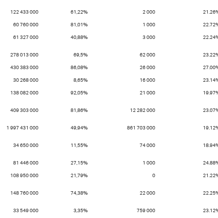
122 433 000
61,22%
2 000
21.26
60 760 000
81,01%
1 000
22.72
61 327 000
40,88%
3 000
22.24
278 013 000
69,5%
62 000
23.22
430 383 000
86,08%
26 000
27.00
30 268 000
8,65%
16 000
23.14
138 082 000
92,05%
21 000
19.97
409 303 000
81,86%
12 282 000
23.07
1 997 431 000
49,94%
861 703 000
19.12
34 650 000
11,55%
74 000
18.94
81 446 000
27,15%
1 000
24.88
108 950 000
21,79%
0
21.22
148 760 000
74,38%
22 000
22.25
33 549 000
3,35%
759 000
23.12