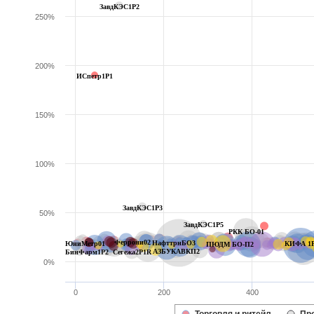
ЗавдКЭС1P2
250%
200%
ИСпетр1P1
150%
100%
ЗавдКЭС1Р3
50%
ЗавдКЭС1Р5
РКК БО-01
Феррони02
НафттрнБО3
ЮниМетр01
КИФА 1
ПЮДМ БО-П2
АЗБУКАВКП2
БинФарм1P2
Сегежа2P1R
0%
0
200
400