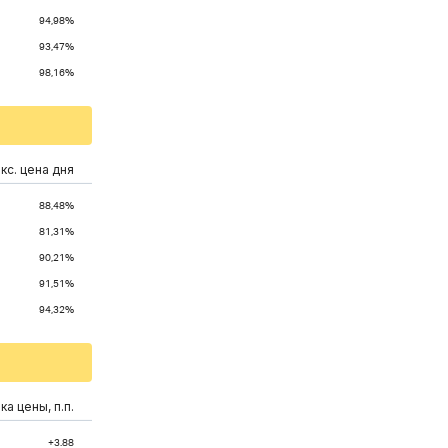
94,98%
93,47%
98,16%
кс. цена дня
88,48%
81,31%
90,21%
91,51%
94,32%
а цены, п.п.
+3.88