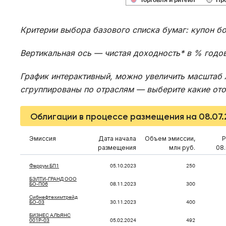
Торговля и ритейл
Пр
Критерии выбора базового списка бумаг: купон б
Вертикальная ось — чистая доходность* в % годо
График интерактивный, можно увеличить масштаб 
сгруппированы по отраслям — выберите какие отоб
Облигации в процессе размещения на 08.07
Эмиссия
Дата начала
Объем эмиссии,
Р
размещения
млн руб.
08.
Феррум БП1
05.10.2023
250
БЭЛТИ-ГРАНД ООО
БО-П06
08.11.2023
300
Сибнефтехимтрейд
БО-03
30.11.2023
400
БИЗНЕС АЛЬЯНС
001P-03
05.02.2024
492