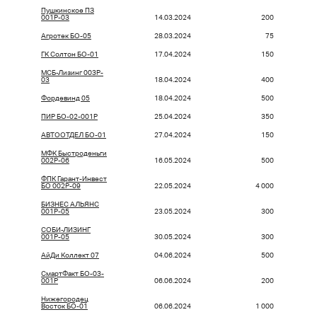
Пушкинское ПЗ
001Р-03
14.03.2024
200
Агротек БО-05
28.03.2024
75
ГК Солтон БО-01
17.04.2024
150
МСБ-Лизинг 003P-
03
18.04.2024
400
Фордевинд 05
18.04.2024
500
ПИР БО-02-001P
25.04.2024
350
АВТООТДЕЛ БО-01
27.04.2024
150
МФК Быстроденьги
002Р-06
16.05.2024
500
ФПК Гарант-Инвест
БО 002Р-09
22.05.2024
4 000
БИЗНЕС АЛЬЯНС
001P-05
23.05.2024
300
СОБИ-ЛИЗИНГ
001Р-05
30.05.2024
300
АйДи Коллект 07
04.06.2024
500
СмартФакт БО-03-
001P
06.06.2024
200
Нижегородец
Восток БО-01
06.06.2024
1 000