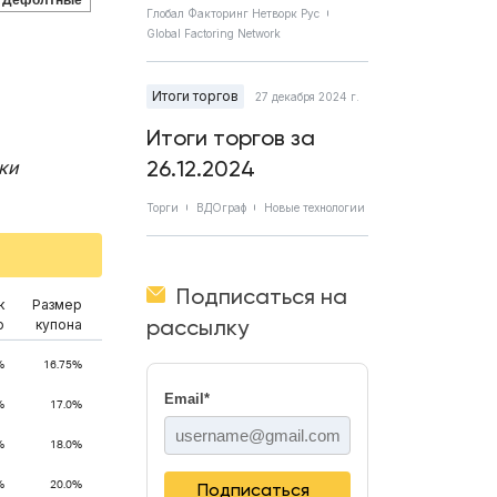
Дефолтные
Глобал Факторинг Нетворк Рус
Global Factoring Network
Итоги торгов
27 декабря 2024 г.
Итоги торгов за
26.12.2024
ки
Торги
ВДОграф
Новые технологии
Подписаться на
к
Размер
рассылку
ю
купона
%
16.75%
Email
*
%
17.0%
%
18.0%
%
20.0%
Подписаться