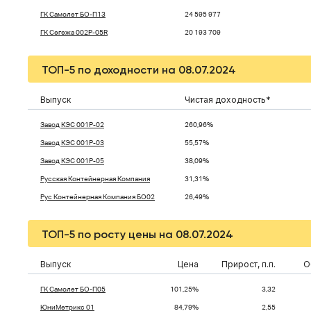
ГК Самолет БО-П13
24 595 977
ГК Сегежа 002P-05R
20 193 709
ТОП-5 по доходности на 08.07.2024
Выпуск
Чистая доходность*
Завод КЭС 001P-02
260,96%
Завод КЭС 001Р-03
55,57%
Завод КЭС 001Р-05
38,09%
Русская Контейнерная Компания
31,31%
Рус Контейнерная Компания БО02
26,49%
ТОП-5 по росту цены на 08.07.2024
Выпуск
Цена
Прирост, п.п.
О
ГК Самолет БО-П05
101,25%
3,32
ЮниМетрикс 01
84,79%
2,55