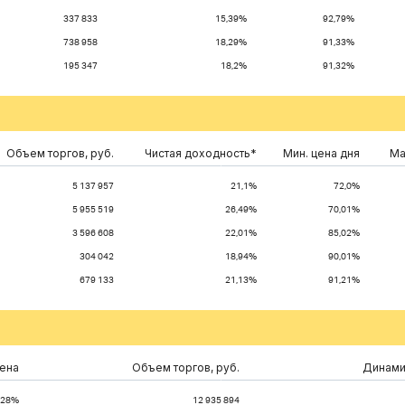
337 833
15,39%
92,79%
738 958
18,29%
91,33%
195 347
18,2%
91,32%
Объем торгов, руб.
Чистая доходность*
Мин. цена дня
Ма
5 137 957
21,1%
72,0%
5 955 519
26,49%
70,01%
3 596 608
22,01%
85,02%
304 042
18,94%
90,01%
679 133
21,13%
91,21%
ена
Объем торгов, руб.
Динамик
,28%
12 935 894