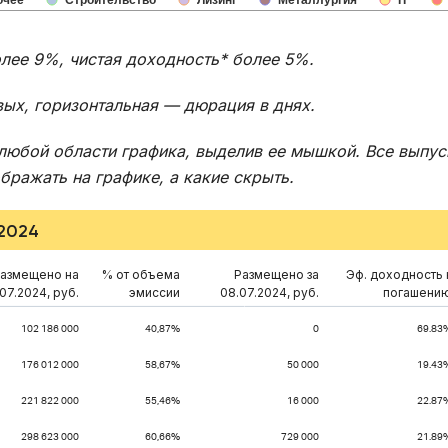
очее
Строительство
Лизинг
Металлургия
IT
олее 9%, чистая доходность* более 5%.
вых, горизонтальная — дюрация в днях.
любой области графика, выделив ее мышкой. Все выпус
ражать на графике, а какие скрыть.
.2024
азмещено на
% от объема
Размещено за
Эф. доходность 
07.2024, руб.
эмиссии
08.07.2024, руб.
погашени
102 186 000
40,87%
0
69.83
176 012 000
58,67%
50 000
19.43
221 822 000
55,46%
16 000
22.87
298 623 000
60,66%
729 000
21.89