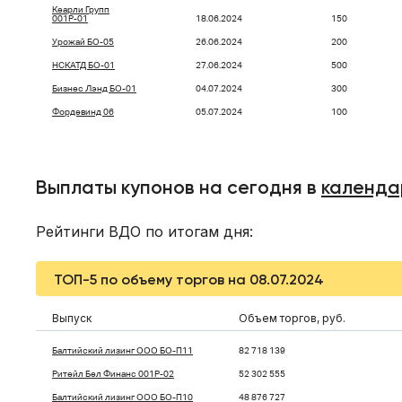
Кеарли Групп
001Р-01
18.06.2024
150
Урожай БО-05
26.06.2024
200
НСКАТД БО-01
27.06.2024
500
Бизнес Лэнд БО-01
04.07.2024
300
Фордевинд 06
05.07.2024
100
Выплаты купонов на сегодня в
календа
Рейтинги ВДО по итогам дня:
ТОП-5 по объему торгов на 08.07.2024
Выпуск
Объем торгов, руб.
Балтийский лизинг ООО БО-П11
82 718 139
Ритейл Бел Финанс 001P-02
52 302 555
Балтийский лизинг ООО БО-П10
48 876 727