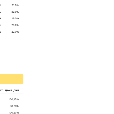
%
21.0%
%
22.0%
%
19.0%
%
23.0%
%
22.0%
кс. цена дня
100,15%
88,78%
100,23%