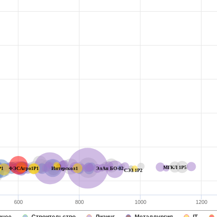
МГКЛ 1P5
P1
ФЭСАгро1Р1
Интерскол1
ЭлАп БО-02
СЭЗ 1P2
600
800
1000
1200