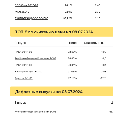
ООО Озон 001Р-02
94,1%
2,48
Ультра БО-01
92,6%
2,32
БЭЛТИ-ГРАНД ООО БО-П06
93,92%
2,16
ТОП-5 по снижению цены на 08.07.2024
Выпуск
Цена
Снижение, п.п.
НИКА 001Р-02
82,58%
-4,99
Рус Контейнерная Компания БО02
74,85%
-4,6
НИКА 001Р-03
86,64%
-4,34
Электроаппарат БО-02
91,03%
-3,03
Агротек БО-01
92,15%
-2,78
Дефолтные выпуски на 08.07.2024
Выпуск
Ц
Рус Контейнерная Компания БО03
65