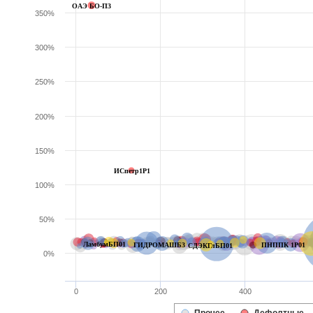
ОАЭ БО-П3
350%
300%
250%
200%
150%
ИСпетр1P1
100%
50%
ЛамбумБП01
ГИДРОМАШБ3
ПНППК 1P01
СДЭКГлБП01
0%
0
200
400