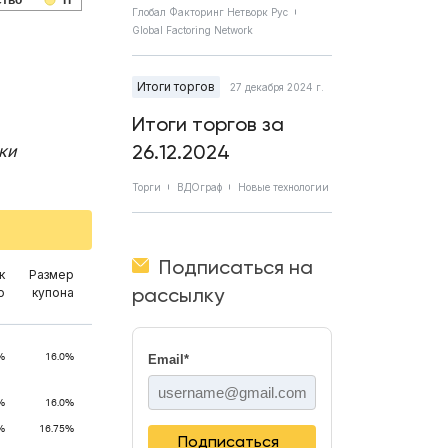
ство
IT
Глобал Факторинг Нетворк Рус
Global Factoring Network
Итоги торгов
27 декабря 2024 г.
Итоги торгов за
26.12.2024
ки
Торги
ВДОграф
Новые технологии
Подписаться на
к
Размер
рассылку
ю
купона
%
16.0%
Email
*
%
16.0%
%
16.75%
Подписаться