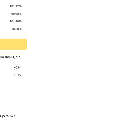
101,12%
99,99%
101,99%
100,0%
а цены, п.п.
+0.84
+0.27
купона