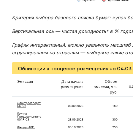
Прочее
Дефолтные
Критерии выбора базового списка бумаг: купон б
Вертикальная ось — чистая доходность* в % годо
График интерактивный, можно увеличить масштаб 
сгруппированы по отраслям — выберите какие отоб
Облигации в процессе размещения на 04.03
Эмиссия
Дата начала
Объем
размещения
эмиссии, млн
04
руб.
Электроаппарат
БО-02
08.09.2023
150
Группа
Продовольствие
001P-03
28.09.2023
300
Феррум БП1
05.10.2023
250