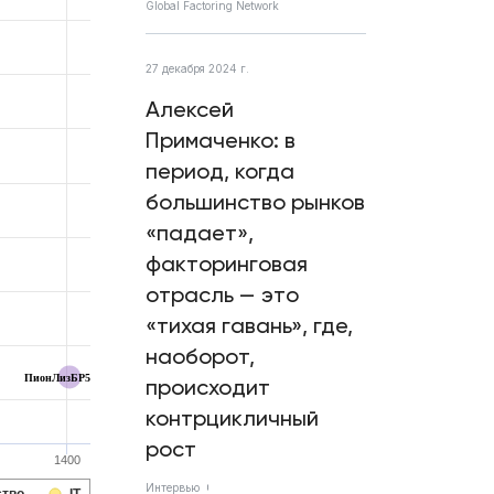
Global Factoring Network
27 декабря 2024 г.
Алексей
Примаченко: в
период, когда
большинство рынков
«падает»,
факторинговая
отрасль — это
«тихая гавань», где,
наоборот,
ПионЛизБР5
происходит
контрцикличный
рост
1400
Интервью