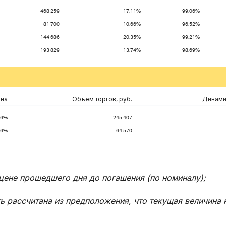
468 259
17,11%
99,06%
81 700
10,66%
96,52%
144 686
20,35%
99,21%
193 829
13,74%
98,69%
на
Объем торгов, руб.
Динамик
56%
245 407
86%
64 570
цене прошедшего дня до погашения (по номиналу);
ь рассчитана из предположения, что текущая величина 