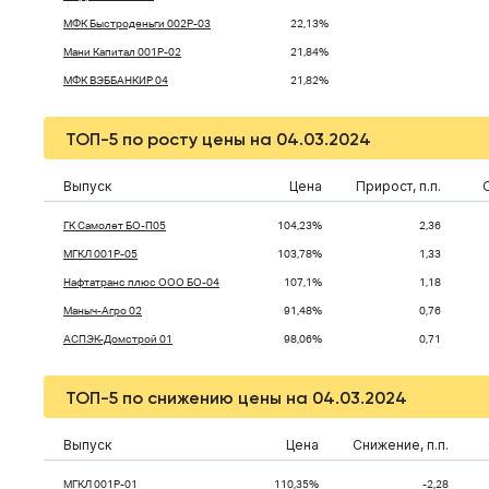
МФК Быстроденьги 002Р-03
22,13%
Мани Капитал 001P-02
21,84%
МФК ВЭББАНКИР 04
21,82%
ТОП-5 по росту цены на 04.03.2024
Выпуск
Цена
Прирост, п.п.
ГК Самолет БО-П05
104,23%
2,36
МГКЛ 001Р-05
103,78%
1,33
Нафтатранс плюс ООО БО-04
107,1%
1,18
Маныч-Агро 02
91,48%
0,76
АСПЭК-Домстрой 01
98,06%
0,71
ТОП-5 по снижению цены на 04.03.2024
Выпуск
Цена
Снижение, п.п.
МГКЛ 001Р-01
110,35%
-2,28