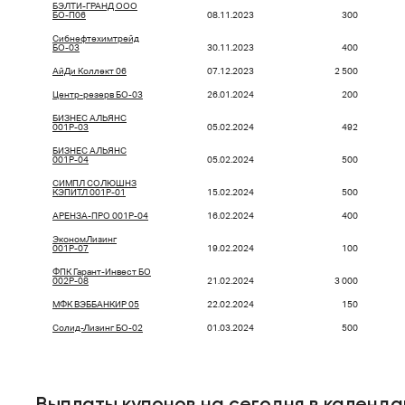
БЭЛТИ-ГРАНД ООО
БО-П06
08.11.2023
300
Сибнефтехимтрейд
БО-03
30.11.2023
400
АйДи Коллект 06
07.12.2023
2 500
Центр-резерв БО-03
26.01.2024
200
БИЗНЕС АЛЬЯНС
001P-03
05.02.2024
492
БИЗНЕС АЛЬЯНС
001P-04
05.02.2024
500
СИМПЛ СОЛЮШНЗ
КЭПИТЛ 001Р-01
15.02.2024
500
АРЕНЗА-ПРО 001P-04
16.02.2024
400
ЭкономЛизинг
001Р-07
19.02.2024
100
ФПК Гарант-Инвест БО
002Р-08
21.02.2024
3 000
МФК ВЭББАНКИР 05
22.02.2024
150
Солид-Лизинг БО-02
01.03.2024
500
Выплаты купонов на сегодня в
календа