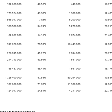
139 668 000
46,56%
440 000
16.77
173 524 000
43,38%
1 380 000
19.40
1 865 017 000
74,6%
6 200 000
19.50
188 586 000
94,29%
5 970 000
20.71
69 662 000
14,15%
2 674 000
21.40
392 626 000
78,53%
16 443 000
19.03
226 095 000
45,22%
2 894 000
20.77
214 743 000
53,69%
1 651 000
17.78
55 437 000
55,44%
1 661 000
18.17
1 726 400 000
57,55%
89 294 000
19.53
107 666 000
71,78%
11 306 000
19.85
124 047 000
24,81%
4 211 000
22.71
ре инвестора
.