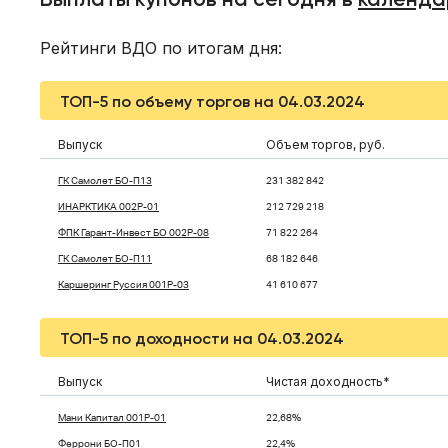
Рейтинги ВДО по итогам дня:
ТОП-5 по объему торгов на 04.03.2024
Выпуск
Объем торгов, руб.
ГК Самолет БО-П13
231 382 842
ИНАРКТИКА 002Р-01
212 729 218
ФПК Гарант-Инвест БО 002Р-08
71 822 264
ГК Самолет БО-П11
68 182 646
Каршеринг Руссия 001P-03
41 610 677
ТОП-5 по доходности на 04.03.2024
Выпуск
Чистая доходность*
Мани Капитал 001P-01
22,68%
Феррони БО-П01
22,4%