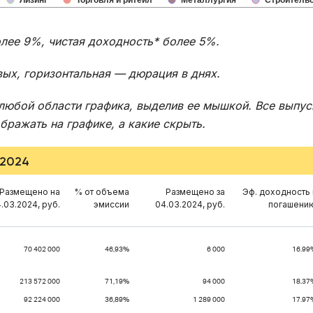
Лизинг
Торговля и ритейл
Металлургия
Строитель
олее 9%, чистая доходность* более 5%.
вых, горизонтальная — дюрация в днях.
любой области графика, выделив ее мышкой. Все выпус
ражать на графике, а какие скрыть.
.2024
Размещено на
% от объема
Размещено за
Эф. доходность 
.03.2024, руб.
эмиссии
04.03.2024, руб.
погашени
70 402 000
46,93%
6 000
16.99
213 572 000
71,19%
94 000
18.37
92 224 000
36,89%
1 289 000
17.97