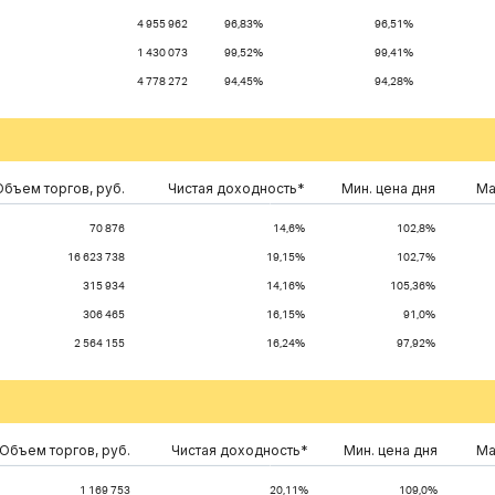
4 955 962
96,83%
96,51%
1 430 073
99,52%
99,41%
4 778 272
94,45%
94,28%
Объем торгов, руб.
Чистая доходность*
Мин. цена дня
Ма
70 876
14,6%
102,8%
16 623 738
19,15%
102,7%
315 934
14,16%
105,36%
306 465
16,15%
91,0%
2 564 155
16,24%
97,92%
Объем торгов, руб.
Чистая доходность*
Мин. цена дня
Ма
1 169 753
20,11%
109,0%