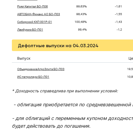
Роял Капитал БО-П06
99,63%
-1,61
АВТОБАН-Финанс АО БО-П03
98,43%
-1,55
Сибирский КХП 001P-01
100,48%
-1,43
Ламбумиз БО-П01
99,4%
-1,2
Дефолтные выпуски на 04.03.2024
Выпуск
Це
ОбъединениеАгроЭлита БО-П03
19,
ИС петролеум БО-П01
10,
* Доходность справедлива при выполнении условий:
- облигация приобретается по средневзвешенной 
- для облигаций с переменным купоном доходност
будет действовать до погашения.