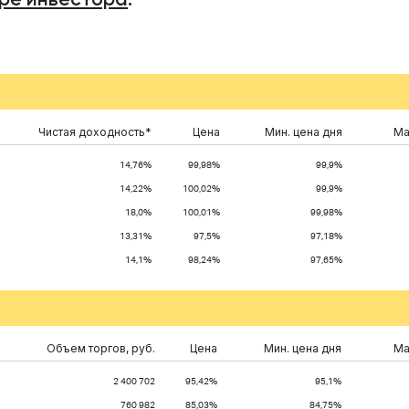
Чистая доходность*
Цена
Мин. цена дня
Ма
14,76%
99,98%
99,9%
14,22%
100,02%
99,9%
18,0%
100,01%
99,98%
13,31%
97,5%
97,18%
14,1%
98,24%
97,65%
Объем торгов, руб.
Цена
Мин. цена дня
Ма
2 400 702
95,42%
95,1%
760 982
85,03%
84,75%