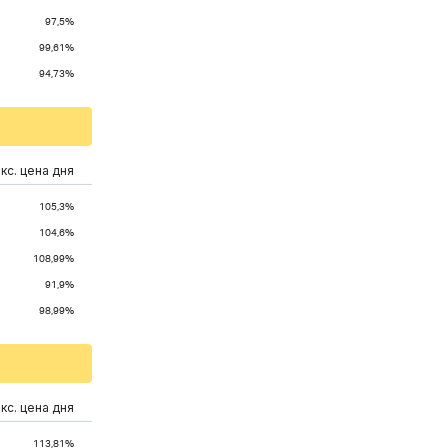
97,5%
99,61%
94,73%
кс. цена дня
105,3%
104,6%
108,99%
91,9%
98,99%
кс. цена дня
113,81%