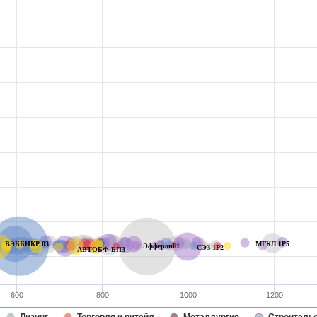
ВЭББНКР 03
МГКЛ 1P5
Эфферон01
СЭЗ 1P2
АВТОБФ БП3
600
800
1000
1200