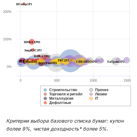
ИСпетр1P1
200%
100%
НИКА 1Р01
ЗавдКЭС1Р3
НИКА 1Р02
РКС2Р3
РСГ-ФинБ01
СИБАВТО1Р2
ЕвТранс2P2
ЭталФинП03
0%
0
500
1000
1500
Строительство
Прочее
Торговля и ритейл
Лизинг
Металлургия
IT
Дефолтные
Критерии выбора базового списка бумаг: купон
более 9%, чистая доходность* более 5%.