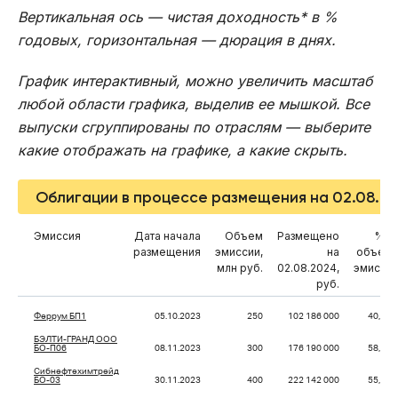
Вертикальная ось — чистая доходность* в %
годовых, горизонтальная — дюрация в днях.
График интерактивный, можно увеличить масштаб
любой области графика, выделив ее мышкой. Все
выпуски сгруппированы по отраслям — выберите
какие отображать на графике, а какие скрыть.
Облигации в процессе размещения на 02.08.2
Эмиссия
Дата начала
Объем
Размещено
% о
размещения
эмиссии,
на
объем
млн руб.
02.08.2024,
эмисси
руб.
Феррум БП1
05.10.2023
250
102 186 000
40,87
БЭЛТИ-ГРАНД ООО
БО-П06
08.11.2023
300
176 190 000
58,73
Сибнефтехимтрейд
БО-03
30.11.2023
400
222 142 000
55,54