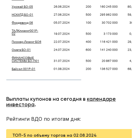
Урожай БО-05
26.06.2024
200
160 245 000
80,12
НСКАТД БО-01
27.06.2024
500
295 962 000
59,19
Фордевинд 06
05.07.2024
100
30 702 000
30,7
ТАЛКлизинг001P-
02
19.07.2024
500
3 173 000
0,63
Пионер-Лизинг БО6
22.07.2024
400
116 421 000
29,11
Омега БО-01
24.07.2024
600
141 240 000
23,54
ФИНАНСОВЫЕ
СИСТЕМЫ БО-П01
31.07.2024
500
20 867 000
4,17
Байсэл 001P-01
01.08.2024
200
136 527 000
68,26
Выплаты купонов на сегодня в
календаре
инвестора
.
Рейтинги ВДО по итогам дня:
ТОП-5 по объему торгов на 02.08.2024