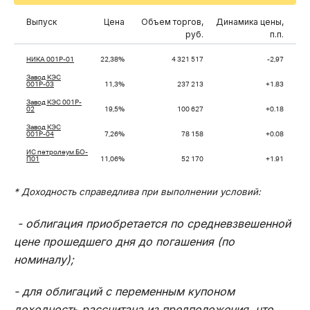
Выпуск
Цена
Объем торгов,
Динамика цены,
руб.
п.п.
НИКА 001Р-01
22,38%
4 321 517
-2,97
Завод КЭС
001Р-03
11,3%
237 213
+1.83
Завод КЭС 001P-
02
19,5%
100 627
+0.18
Завод КЭС
001Р-04
7,26%
78 158
+0.08
ИС петролеум БО-
П01
11,06%
52 170
+1.91
* Доходность справедлива при выполнении условий:
- облигация приобретается по средневзвешенной
цене прошедшего дня до погашения (по
номиналу);
- для облигаций с переменным купоном
доходность рассчитана из предположения, что