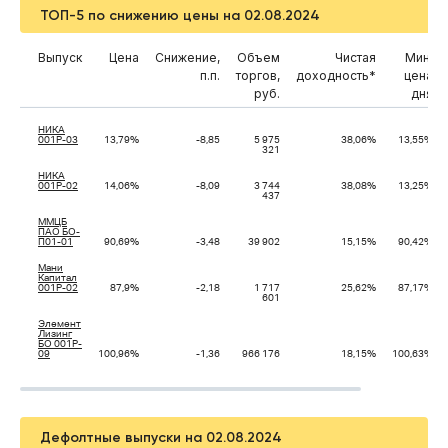
ТОП-5 по снижению цены на 02.08.2024
Выпуск
Цена
Снижение,
Объем
Чистая
Мин.
п.п.
торгов,
доходность*
цена
руб.
дня
НИКА
001Р-03
13,79%
-8,85
5 975
38,06%
13,55%
321
НИКА
001Р-02
14,06%
-8,09
3 744
38,08%
13,25%
437
ММЦБ
ПАО БО-
П01-01
90,69%
-3,48
39 902
15,15%
90,42%
Мани
Капитал
001P-02
87,9%
-2,18
1 717
25,62%
87,17%
601
Элемент
Лизинг
БО 001P-
09
100,96%
-1,36
966 176
18,15%
100,63%
Дефолтные выпуски на 02.08.2024