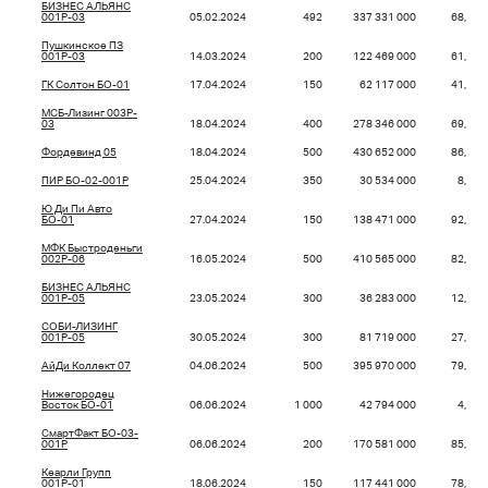
БИЗНЕС АЛЬЯНС
001P-03
05.02.2024
492
337 331 000
68,52
Пушкинское ПЗ
001Р-03
14.03.2024
200
122 469 000
61,23
ГК Солтон БО-01
17.04.2024
150
62 117 000
41,41
МСБ-Лизинг 003P-
03
18.04.2024
400
278 346 000
69,59
Фордевинд 05
18.04.2024
500
430 652 000
86,13
ПИР БО-02-001P
25.04.2024
350
30 534 000
8,72
Ю Ди Пи Авто
БО-01
27.04.2024
150
138 471 000
92,31
МФК Быстроденьги
002Р-06
16.05.2024
500
410 565 000
82,11
БИЗНЕС АЛЬЯНС
001P-05
23.05.2024
300
36 283 000
12,09
СОБИ-ЛИЗИНГ
001Р-05
30.05.2024
300
81 719 000
27,24
АйДи Коллект 07
04.06.2024
500
395 970 000
79,19
Нижегородец
Восток БО-01
06.06.2024
1 000
42 794 000
4,28
СмартФакт БО-03-
001P
06.06.2024
200
170 581 000
85,29
Кеарли Групп
001Р-01
18.06.2024
150
117 441 000
78,29