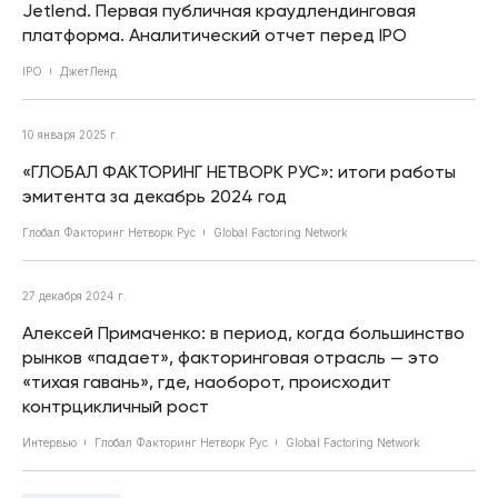
Jetlend. Первая публичная краудлендинговая
платформа. Аналитический отчет перед IPO
IPO
ДжетЛенд
10 января 2025 г.
«ГЛОБАЛ ФАКТОРИНГ НЕТВОРК РУС»: итоги работы
эмитента за декабрь 2024 год
Глобал Факторинг Нетворк Рус
Global Factoring Network
27 декабря 2024 г.
Алексей Примаченко: в период, когда большинство
рынков «падает», факторинговая отрасль — это
«тихая гавань», где, наоборот, происходит
контрцикличный рост
Интервью
Глобал Факторинг Нетворк Рус
Global Factoring Network