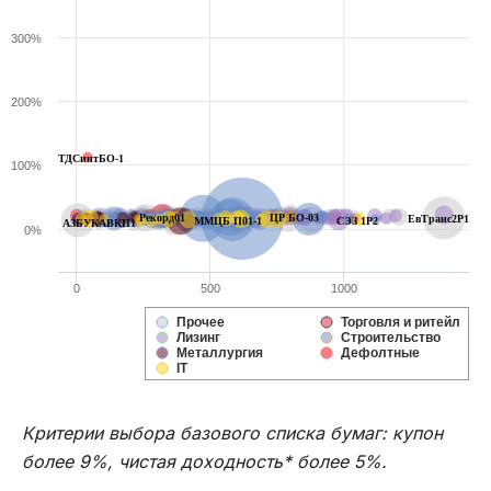
300%
200%
ТДСинтБО-1
100%
Рекорд01
ЦР БО-03
ЕвТранс2P1
ММЦБ П01-1
СЭЗ 1P2
АЗБУКАВКП1
0%
0
500
1000
Прочее
Торговля и ритейл
Лизинг
Строительство
Металлургия
Дефолтные
IT
Критерии выбора базового списка бумаг: купон
более 9%, чистая доходность* более 5%.