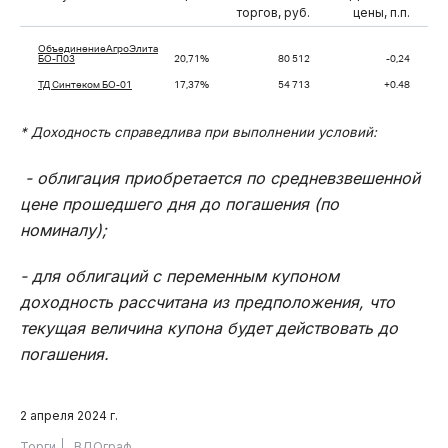
торгов, руб.
цены, п.п.
ОбъединениеАгроЭлита
БО-П03
20,71%
80 512
-0,24
ТД Синтеком БО-01
17,37%
54 713
+0.48
* Доходность справедлива при выполнении условий:
- облигация приобретается по средневзвешенной
цене прошедшего дня до погашения (по
номиналу);
- для облигаций с переменным купоном
доходность рассчитана из предположения, что
текущая величина купона будет действовать до
погашения.
2 апреля 2024 г.
Торги
ВДОграф