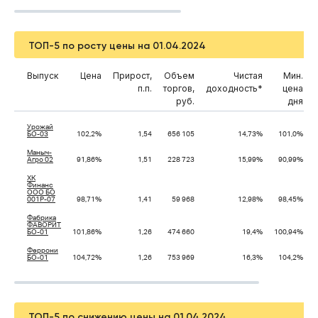
ТОП-5 по росту цены на 01.04.2024
Выпуск
Цена
Прирост,
Объем
Чистая
Мин.
п.п.
торгов,
доходность*
цена
руб.
дня
Урожай
БО-03
102,2%
1,54
656 105
14,73%
101,0%
Маныч-
Агро 02
91,86%
1,51
228 723
15,99%
90,99%
ХК
Финанс
ООО БО
001Р-07
98,71%
1,41
59 968
12,98%
98,45%
Фабрика
ФАВОРИТ
БО-01
101,86%
1,26
474 660
19,4%
100,94%
Феррони
БО-01
104,72%
1,26
753 969
16,3%
104,2%
ТОП-5 по снижению цены на 01.04.2024