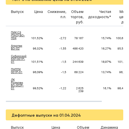
Выпуск
Цена
Снижение,
Объем
Чистая
Мин.
п.п.
торгов,
доходность*
цена
руб.
дня
ПИК СЗ
(ПАО) БО-
П04
101,52%
-2,72
78 167
15,74%
100,67%
Агротек
БО-02
96,32%
-1,55
486 420
16,27%
95,57%
Сибирский
КХП 001P-
01
101,51%
-1,5
244 639
18,97%
101,0%
ПНППК
001P-01
96,09%
-1,5
68 224
13,74%
96,0%
ЛК
Роделен
БО 002P-
01
99,52%
-1,22
2 625
16,1%
98,42%
239
Дефолтные выпуски на 01.04.2024
Выпуск
Цена
Объем
Динамика