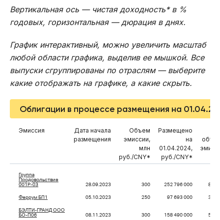
Вертикальная ось — чистая доходность* в %
годовых, горизонтальная — дюрация в днях.
График интерактивный, можно увеличить масштаб
любой области графика, выделив ее мышкой. Все
выпуски сгруппированы по отраслям — выберите
какие отображать на графике, а какие скрыть.
Облигации в процессе размещения на 01.04.2
Эмиссия
Дата начала
Объем
Размещено
% 
размещения
эмиссии,
на
объе
млн
01.04.2024,
эмисс
руб./CNY*
руб./CNY*
Группа
Продовольствие
001P-03
28.09.2023
300
252 796 000
84,2
Феррум БП1
05.10.2023
250
97 693 000
39,0
БЭЛТИ-ГРАНД ООО
БО-П06
08.11.2023
300
158 490 000
52,8