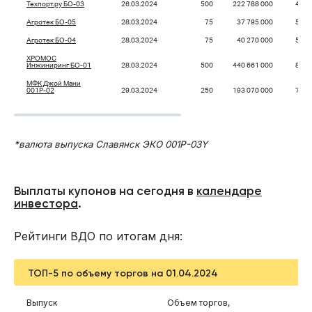
Техпорт.ру БО-03
26.03.2024
500
222 788 000
44,5
Агротек БО-05
28.03.2024
75
37 795 000
50,3
Агротек БО-04
28.03.2024
75
40 270 000
53,6
ХРОМОС
Инжиниринг БО-01
28.03.2024
500
440 661 000
88,1
МФК Джой Мани
001P-02
29.03.2024
250
193 070 000
77,2
*валюта выпуска Славянск ЭКО 001Р-03Y
Выплаты купонов на сегодня в
календаре
инвестора
.
Рейтинги ВДО по итогам дня:
ТОП-5 по объему торгов на 01.04.2024
Выпуск
Объем торгов,
Чи