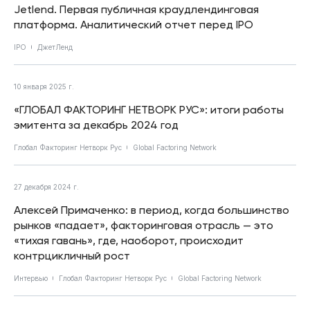
Jetlend. Первая публичная краудлендинговая
платформа. Аналитический отчет перед IPO
IPO
ДжетЛенд
10 января 2025 г.
«ГЛОБАЛ ФАКТОРИНГ НЕТВОРК РУС»: итоги работы
эмитента за декабрь 2024 год
Глобал Факторинг Нетворк Рус
Global Factoring Network
27 декабря 2024 г.
Алексей Примаченко: в период, когда большинство
рынков «падает», факторинговая отрасль — это
«тихая гавань», где, наоборот, происходит
контрцикличный рост
Интервью
Глобал Факторинг Нетворк Рус
Global Factoring Network