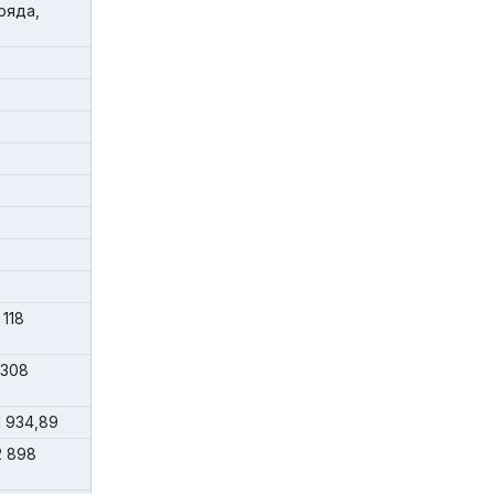
ряда,
118
 308
 934,89
2 898