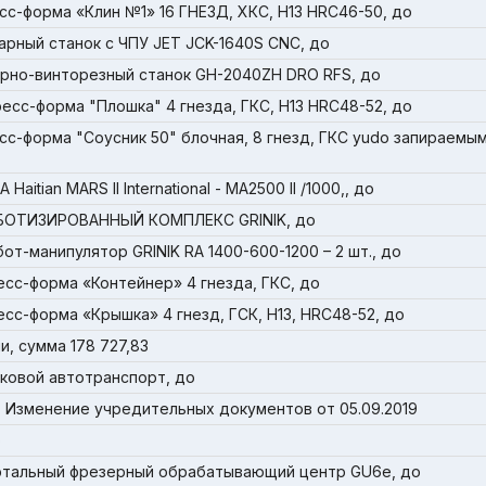
сс-форма «Клин №1» 16 ГНЕЗД, ХКС, Н13 HRC46-50, до
арный станок с ЧПУ JET JCK-1640S CNC, до
арно-винторезный станок GH-2040ZH DRO RFS, до
ресс-форма "Плошка" 4 гнезда, ГКС, Н13 HRC48-52, до
сс-форма "Соусник 50" блочная, 8 гнезд, ГКС yudo запираемым
itian MARS II International - MA2500 II /1000,, до
РОБОТИЗИРОВАННЫЙ КОМПЛЕКС GRINIK, до
от-манипулятор GRINIK RA 1400-600-1200 – 2 шт., до
есс-форма «Контейнер» 4 гнезда, ГКС, до
сс-форма «Крышка» 4 гнезд, ГСК, Н13, HRC48-52, до
и, сумма 178 727,83
гковой автотранспорт, до
 Изменение учредительных документов от 05.09.2019
о
ортальный фрезерный обрабатывающий центр GU6e, до