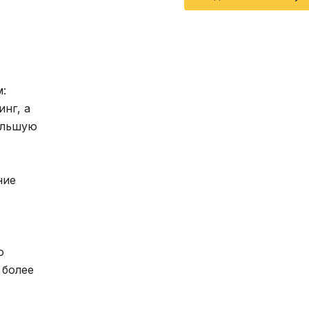
:
нг, а
ольшую
ние
о
 более