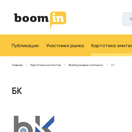
Публикации
Участники рынка
Картотека эмите
Главная
Картотека эмитентов
Внебиржевые компании
БК
БК