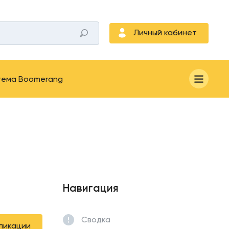
Личный кабинет
тема Boomerang
Навигация
Сводка
ликации