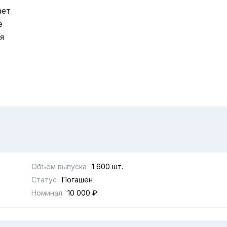
ает
е
я
Объём выпуска
1 600 шт.
Статус
Погашен
Номинал
10 000 ₽