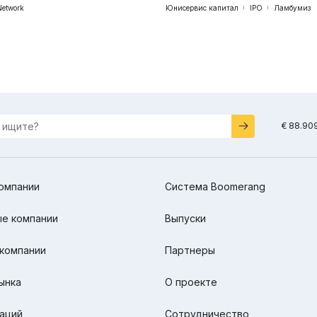
Network
Юнисервис капитал
IPO
Ламбумиз
€ 88.90
омпании
Система Boomerang
е компании
Выпуски
компании
Партнеры
ынка
О проекте
аций
Сотрудничество