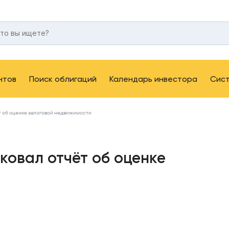
нтов
Поиск облигаций
Календарь инвестора
Сис
 об оценке залоговой недвижимости
овал отчёт об оценке