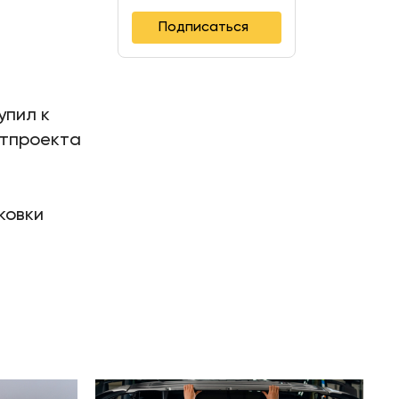
Подписаться
упил к
стпроекта
ковки