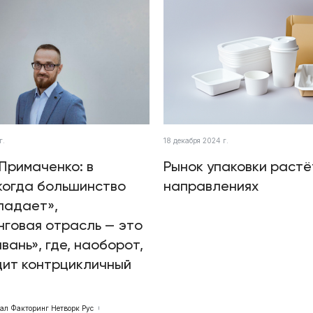
г.
18 декабря 2024 г.
Примаченко: в
Рынок упаковки растё
когда большинство
направлениях
падает»,
говая отрасль — это
авань», где, наоборот,
дит контрцикличный
бал Факторинг Нетворк Рус