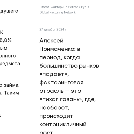
Глобал Факторинг Нетворк Рус
ыдущего
Global Factoring Network
27 декабря 2024 г.
СК
Алексей
 8,8%
ным
Примаченко: в
олного
период, когда
предмета
большинство рынков
«падает»,
факторинговая
о займа.
отрасль — это
. Таким
«тихая гавань», где,
наоборот,
а
происходит
контрцикличный
рост