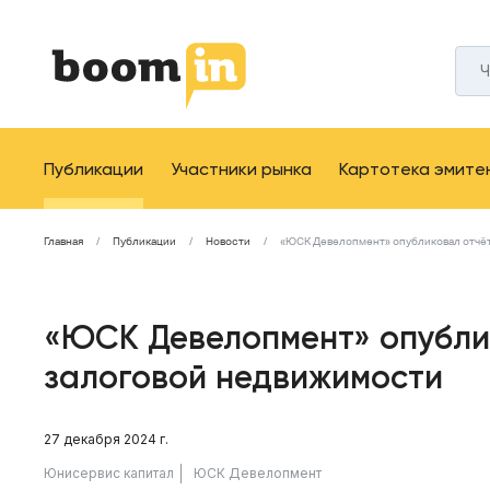
Публикации
Участники рынка
Картотека эмите
Главная
Публикации
Новости
«ЮСК Девелопмент» опубликовал отчёт
«ЮСК Девелопмент» опублик
залоговой недвижимости
27 декабря 2024 г.
Юнисервис капитал
ЮСК Девелопмент