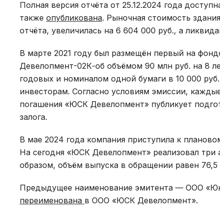
Полная версия отчёта от 25.12.2024 года доступ
также
опубликована
. Рыночная стоимость здани
отчёта, увеличилась на 6 604 000 руб., а ликвида
В марте 2021 году был размещён первый на фон
Девелопмент-02К-об объёмом 90 млн руб. на 8 л
годовых и номиналом одной бумаги в 10 000 ру
инвесторам. Согласно условиям эмиссии, каждые
погашения «ЮСК Девелопмент» публикует подго
залога.
В мае 2024 года компания приступила к планов
На сегодня «ЮСК Девелопмент» реализовал три 
образом, объём выпуска в обращении равен 76,5 
Предыдущее наименование эмитента — ООО «Юни
переименована
в ООО «ЮСК Девелопмент».