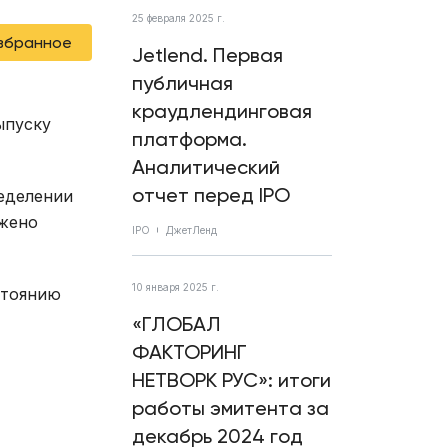
25 февраля 2025 г.
избранное
Jetlend. Первая
публичная
краудлендинговая
ыпуску
платформа.
Аналитический
отчет перед IPO
еделении
ожено
IPO
ДжетЛенд
10 января 2025 г.
стоянию
«ГЛОБАЛ
ФАКТОРИНГ
НЕТВОРК РУС»: итоги
работы эмитента за
декабрь 2024 год