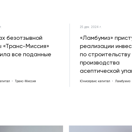
г.
25 дек. 2024 г.
ах безотзывной
«Ламбумиз» прист
 «Транс-Миссия»
реализации инве
ила все поданные
по строительству
производства
асептической упа
апитал
Транс-Миссия
Юнисервис капитал
Ламбумиз