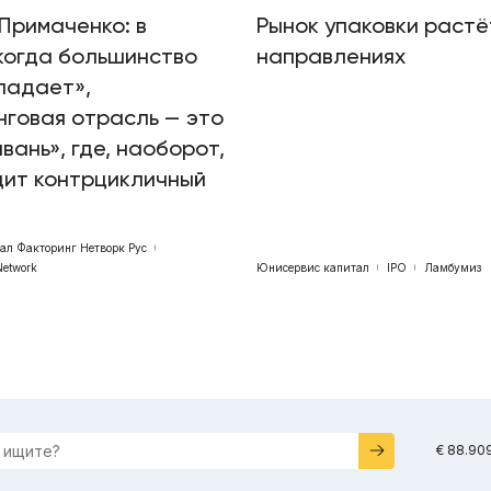
Примаченко: в
Рынок упаковки растё
когда большинство
направлениях
падает»,
говая отрасль — это
авань», где, наоборот,
дит контрцикличный
бал Факторинг Нетворк Рус
Network
Юнисервис капитал
IPO
Ламбумиз
€ 88.90