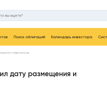
нтов
Поиск облигаций
Календарь инвестора
Сис
ещения и ставку купонов
ил дату размещения и