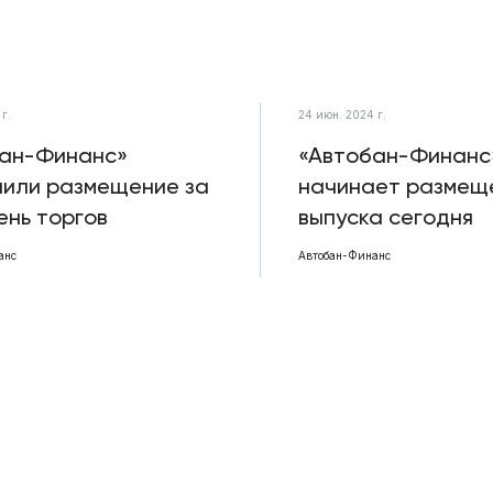
г.
24 июн. 2024 г.
бан-Финанс»
«Автобан-Финанс
или размещение за
начинает размещ
ень торгов
выпуска сегодня
анс
Автобан-Финанс