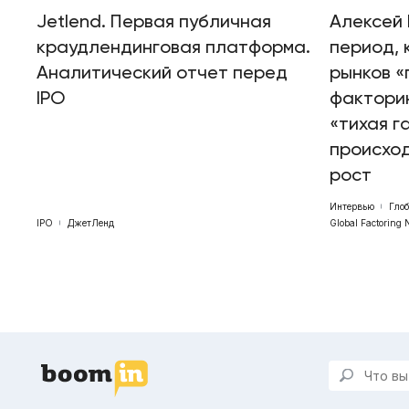
Jetlend. Первая публичная
Алексей 
краудлендинговая платформа.
период, 
Аналитический отчет перед
рынков «
IPO
факторин
«тихая г
происхо
рост
Интервью
Гло
IPO
ДжетЛенд
Global Factoring 