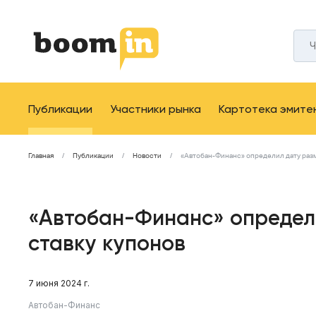
Публикации
Участники рынка
Картотека эмите
Главная
Публикации
Новости
«Автобан-Финанс» определил дату разм
«Автобан-Финанс» определ
ставку купонов
7 июня 2024 г.
Автобан-Финанс