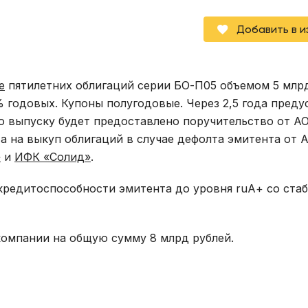
Добавить в 
е
пятилетних облигаций серии БО-П05 объемом 5 млрд
 годовых. Купоны полугодовые. Через 2,5 года пред
По выпуску будет предоставлено поручительство от А
та на выкуп облигаций в случае дефолта эмитента от 
»
и
ИФК «Солид»
.
г кредитоспособности эмитента до уровня ruА+ со ста
компании на общую сумму 8 млрд рублей.