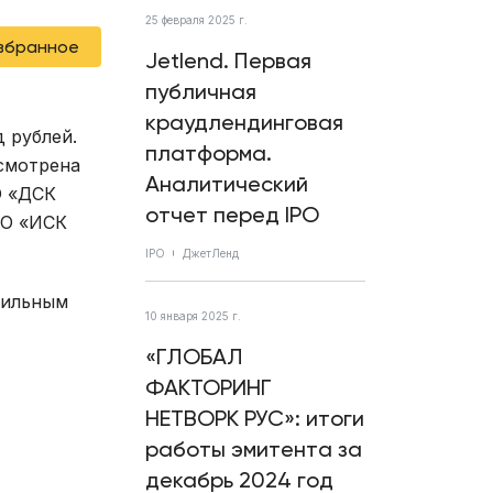
25 февраля 2025 г.
избранное
Jetlend. Первая
публичная
краудлендинговая
 рублей.
платформа.
усмотрена
Аналитический
О «ДСК
отчет перед IPO
АО «ИСК
IPO
ДжетЛенд
бильным
10 января 2025 г.
«ГЛОБАЛ
ФАКТОРИНГ
НЕТВОРК РУС»: итоги
работы эмитента за
декабрь 2024 год