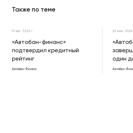
Также по теме
13 авг. 2024 г.
25 июн. 2024 
«Автобан-финанс»
«Авто
подтвердил кредитный
заверш
рейтинг
один д
Автобан-Финанс
Автобан-Фин