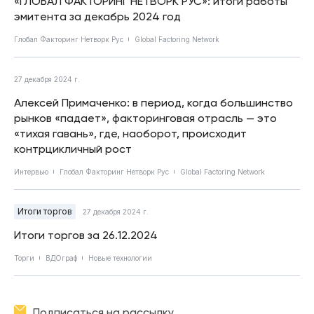
«ГЛОБАЛ ФАКТОРИНГ НЕТВОРК РУС»: итоги работы
эмитента за декабрь 2024 год
Глобал Факторинг Нетворк Рус
Global Factoring Network
27 декабря 2024 г.
Алексей Примаченко: в период, когда большинство
рынков «падает», факторинговая отрасль — это
«тихая гавань», где, наоборот, происходит
контрцикличный рост
Интервью
Глобал Факторинг Нетворк Рус
Global Factoring Network
Итоги торгов
27 декабря 2024 г.
Итоги торгов за 26.12.2024
Торги
ВДОграф
Новые технологии
Подписаться на рассылку