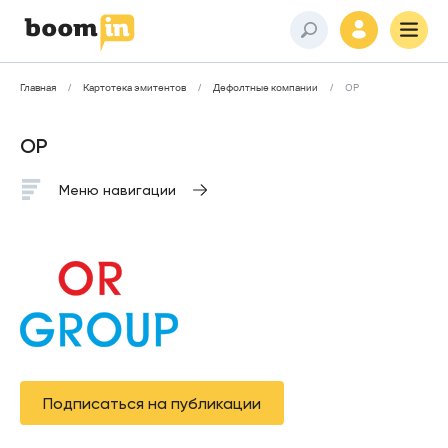
Главная
Картотека эмитентов
Дефолтные компании
ОР
ОР
Меню навигации
Подписаться на публикации