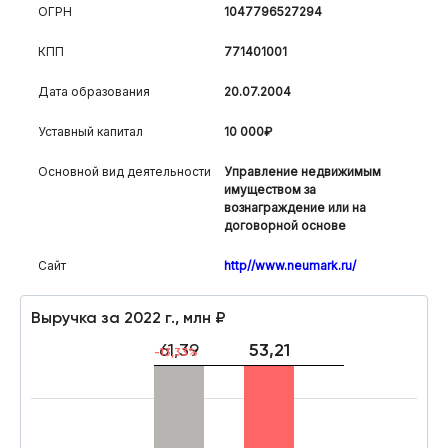
ОГРН
1047796527294
КПП
771401001
Дата образования
20.07.2004
Уставный капитал
10 000₽
Основной вид деятельности
Управление недвижимым
имуществом за
вознаграждение или на
договорной основе
Сайт
http//www.neumark.ru/
Выручка за 2022 г., млн ₽
61,39
53,21
-13,33%