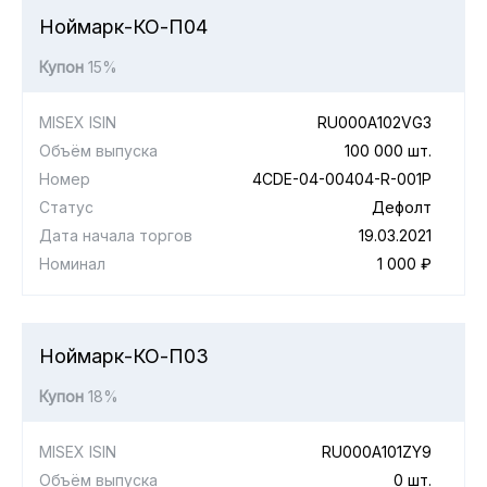
Ноймарк-КО-П04
Купон
15%
MISEX ISIN
RU000A102VG3
Объём выпуска
100 000 шт.
Номер
4CDE-04-00404-R-001P
Статус
Дефолт
Дата начала торгов
19.03.2021
Номинал
1 000 ₽
Ноймарк-КО-П03
Купон
18%
MISEX ISIN
RU000A101ZY9
Объём выпуска
0 шт.