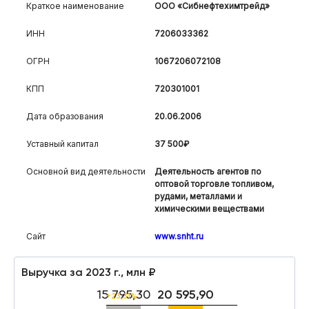
Краткое наименование
ООО «Сибнефтехимтрейд»
ИНН
7206033362
ОГРН
1067206072108
КПП
720301001
Дата образования
20.06.2006
Уставный капитал
37 500₽
Основной вид деятельности
Деятельность агентов по
оптовой торговле топливом,
рудами, металлами и
химическими веществами
Сайт
www.snht.ru
Выручка за 2023 г., млн ₽
15 795,30
20 595,90
+23,31%