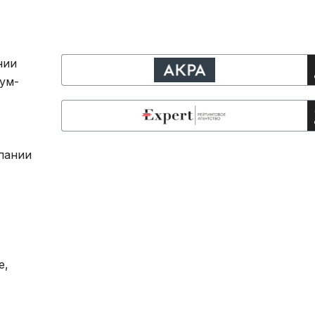
нии
ум-
пании
e,