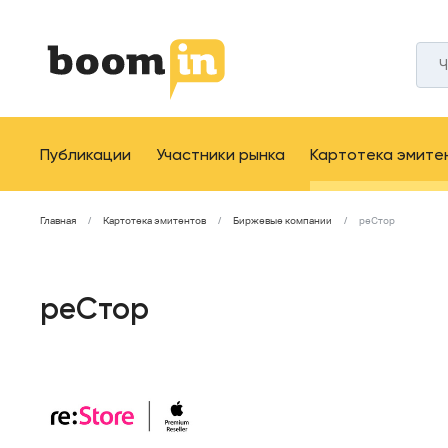
Публикации
Участники рынка
Картотека эмите
Главная
Картотека эмитентов
Биржевые компании
реСтор
реСтор