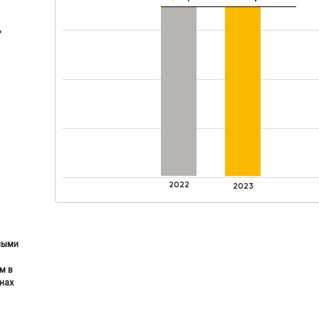
»
2022
2023
ными
м в
нах