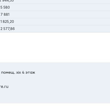
2 944,55
 5 580
7 881
1 825,20
2 577,86
, помещ. xix 4 этаж
re.ru