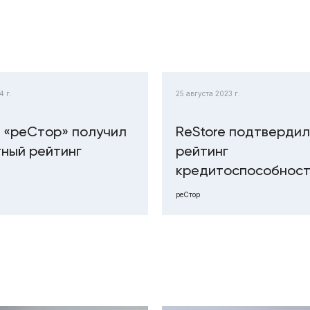
4 г.
25 августа 2023 г.
 «реСтор» получил
ReStore подтвердил
ный рейтинг
рейтинг
кредитоспособнос
реСтор