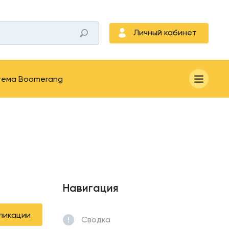
Личный кабинет
тема Boomerang
Навигация
ликации
Сводка