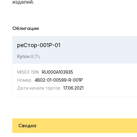
изделий.
Облигации
реСтор-001Р-01
Купон
8,1%
MISEX ISIN
RU000A103935
Номер
4B02-01-00599-R-001P
Дата начала торгов
17.06.2021
Сводка