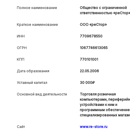
Полное наименование
Общество с ограниченной
ответственностью «реСтор
Краткое наименование
ООО «реСтор»
ИНН
7709678550
ОГРН
1067746613065
КПП
770101001
Дата образования
22.05.2006
Уставный капитал
30 000₽
Основной вид деятельности
Торговля розничная
компьютерами, периферий
устройствами к ним и
программным обеспечение
специализированных магази
Сайт
www.re-store.ru