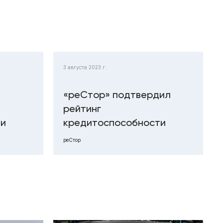
3 августа 2023 г.
«реСтор» подтвердил
рейтинг
ти
кредитоспособности
реСтор