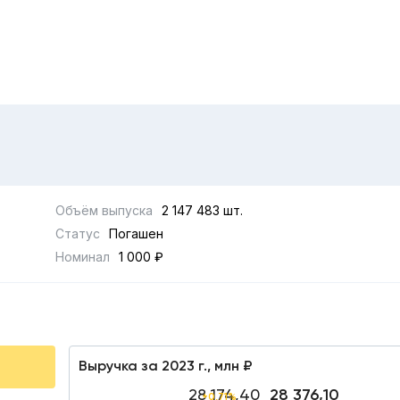
Объём выпуска
2 147 483 шт.
Статус
Погашен
Номинал
1 000 ₽
Выручка за 2023 г., млн ₽
28 174,40
28 376,10
+0,71%