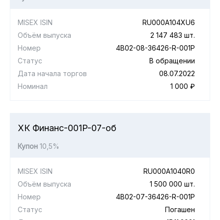
MISEX ISIN
RU000A104XU6
Объём выпуска
2 147 483 шт.
Номер
4B02-08-36426-R-001P
Статус
В обращении
Дата начала торгов
08.07.2022
Номинал
1 000 ₽
ХК Финанс-001P-07-об
Купон
10,5%
MISEX ISIN
RU000A1040R0
Объём выпуска
1 500 000 шт.
Номер
4B02-07-36426-R-001P
Статус
Погашен