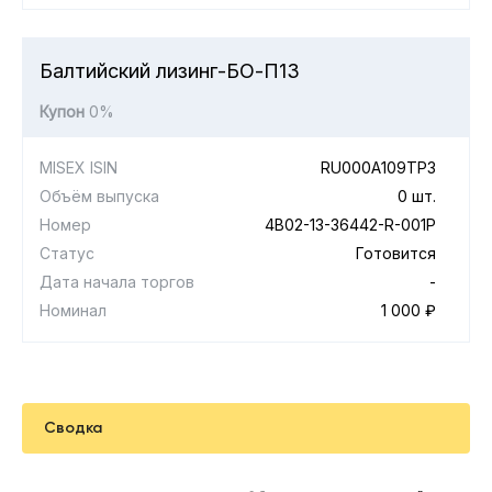
Балтийский лизинг-БО-П13
Купон
0%
MISEX ISIN
RU000A109TP3
Объём выпуска
0 шт.
Номер
4B02-13-36442-R-001P
Статус
Готовится
Дата начала торгов
-
Номинал
1 000 ₽
Сводка