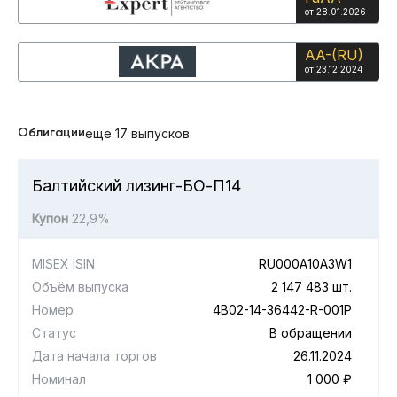
от 28.01.2026
AA-(RU)
от 23.12.2024
Облигации
еще 17 выпусков
Балтийский лизинг-БО-П14
Купон
22,9%
MISEX ISIN
RU000A10A3W1
Объём выпуска
2 147 483 шт.
Номер
4B02-14-36442-R-001P
Статус
В обращении
Дата начала торгов
26.11.2024
Номинал
1 000 ₽