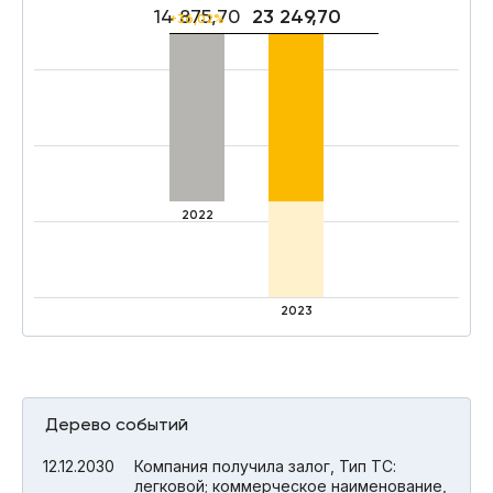
14 875,70
23 249,70
+36,02%
2022
2023
Дерево событий
12.12.2030
Компания получила залог, Тип ТС:
легковой; коммерческое наименование,