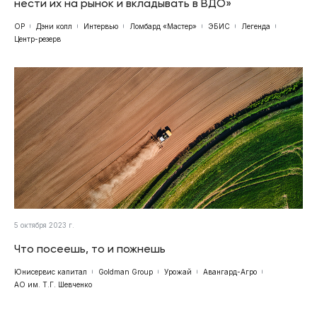
нести их на рынок и вкладывать в ВДО»
ОР
Дэни колл
Интервью
Ломбард «Мастер»
ЭБИС
Легенда
Центр-резерв
5 октября 2023 г.
Что посеешь, то и пожнешь
Юнисервис капитал
Goldman Group
Урожай
Авангард-Агро
АО им. Т.Г. Шевченко