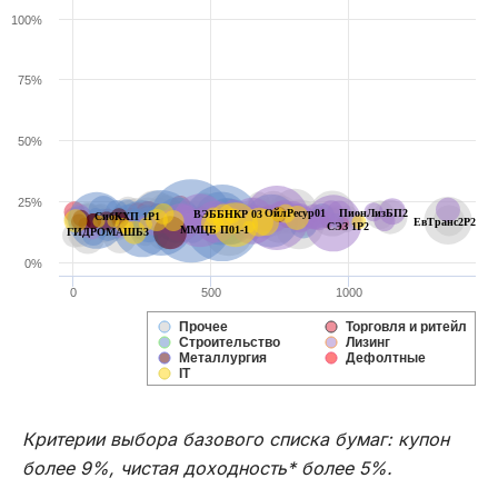
100%
75%
50%
25%
ОйлРесур01
ПионЛизБП2
ВЭББНКР 03
СибКХП 1P1
ЕвТранс2P2
СЭЗ 1P2
ММЦБ П01-1
ГИДРОМАШБ3
0%
0
500
1000
Прочее
Торговля и ритейл
Строительство
Лизинг
Металлургия
Дефолтные
IT
Критерии выбора базового списка бумаг: купон
более 9%, чистая доходность* более 5%.