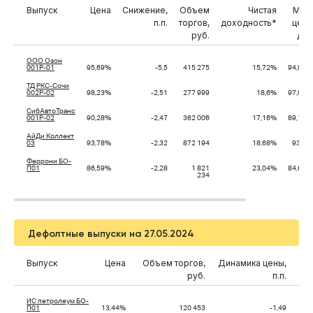
Выпуск
Цена
Снижение,
Объем
Чистая
Мин.
п.п.
торгов,
доходность*
цена
руб.
дня
ООО Озон
001Р-01
95,69%
-5,5
415 275
15,72%
94,88%
ТД РКС-Сочи
002Р-02
98,23%
-2,51
277 999
18,6%
97,01%
СибАвтоТранс
001Р-02
90,28%
-2,47
362 006
17,16%
89,12%
АйДи Коллект
03
93,78%
-2,32
872 194
18,68%
93,0%
Феррони БО-
П01
86,59%
-2,28
1 821
23,04%
84,68%
234
Дефолтные выпуски на 27.05.2024
Выпуск
Цена
Объем торгов,
Динамика цены,
руб.
п.п.
ИС петролеум БО-
П01
13,44%
120 453
-1,49