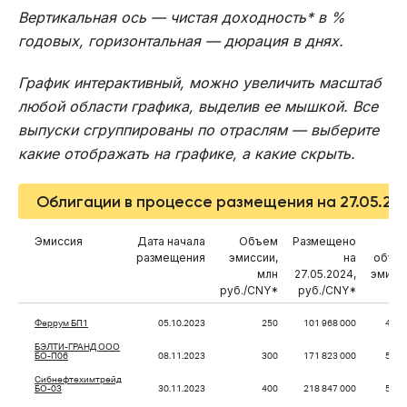
Вертикальная ось — чистая доходность* в %
годовых, горизонтальная — дюрация в днях.
График интерактивный, можно увеличить масштаб
любой области графика, выделив ее мышкой. Все
выпуски сгруппированы по отраслям — выберите
какие отображать на графике, а какие скрыть.
Облигации в процессе размещения на 27.05.20
Эмиссия
Дата начала
Объем
Размещено
% 
размещения
эмиссии,
на
объе
млн
27.05.2024,
эмисс
руб./CNY*
руб./CNY*
Феррум БП1
05.10.2023
250
101 968 000
40,7
БЭЛТИ-ГРАНД ООО
БО-П06
08.11.2023
300
171 823 000
57,2
Сибнефтехимтрейд
БО-03
30.11.2023
400
218 847 000
54,7