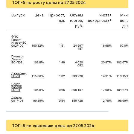
ТОП-5 по росту цены на 27.05.2024
Выпуск
Цена
Прирост,
Объем
Чистая
Мин.
п.п.
торгов,
доходность*
цена
руб.
дня
ФПК
Гарант-
Инвест БО
002Р-09
100,32%
1,51
24 597
16,98%
97,0%
487
Пионер-
Лизинг
БО-П03
103,8%
1,49
4 020
20,87%
102,67%
082
ДжетЛенд
БО-01
115,66%
1,02
393 229
14,31%
113,15%
Центр-
резерв
БО-01
106,6%
0,95
306 157
17,09%
104,27%
Дельта
001Р-01
99,35%
0,54
155 728
12,78%
98,99%
ТОП-5 по снижению цены на 27.05.2024