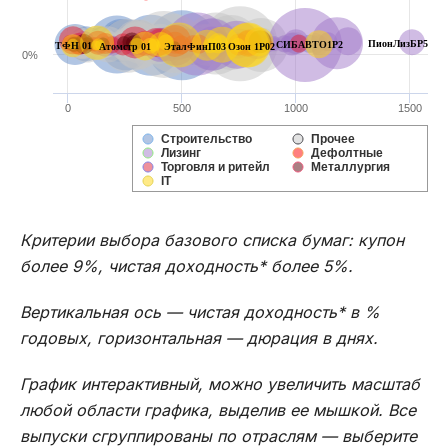
ПионЛизБР5
СИБАВТО1Р2
ТФН 01
Атомстр 01
ЭталФинП03
Озон 1Р02
0%
0
500
1000
1500
Строительство
Прочее
Лизинг
Дефолтные
Торговля и ритейл
Металлургия
IT
Критерии выбора базового списка бумаг: купон
более 9%, чистая доходность* более 5%.
Вертикальная ось — чистая доходность* в %
годовых, горизонтальная — дюрация в днях.
График интерактивный, можно увеличить масштаб
любой области графика, выделив ее мышкой. Все
выпуски сгруппированы по отраслям — выберите