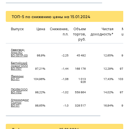
ТОП-5 по снижению цены на 15.01.2024
Выпуск
Цена
Снижение,
Объем
Чистая
Мин
п.п.
торгов,
доходность*
цен
руб.
дн
Авангард-
Агро АО
БО-001P-03
98,9%
-2,25
45 492
12,65%
98,5
Балтийский
лизинг ООО
БО-П07
97,21%
-1,44
168 176
12,29%
97,16
Феррони
БО-01
104,96%
-1,06
1 013
17,43%
103,34
926
ПЮДМ ООО
БО-П02
98,22%
-1,02
559 864
14,02%
97,45
Агрохолдинг
Солтон
БО-01
98,65%
-1,0
328 517
16,84%
97,8