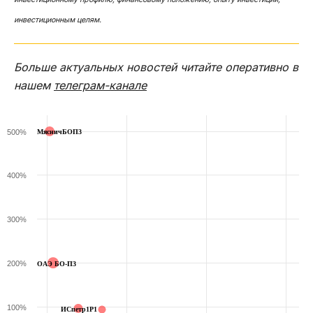
инвестиционным целям.
Больше актуальных новостей читайте оперативно в
нашем
телеграм-канале
500%
МясничБОП3
400%
300%
200%
ОАЭ БО-П3
100%
ИСпетр1P1