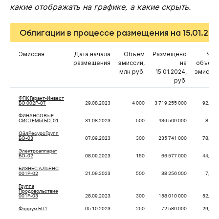
какие отображать на графике, а какие скрыть.
Облигации в процессе размещения на 15.01.20
Эмиссия
Дата начала
Объем
Размещено
% о
размещения
эмиссии,
на
объем
млн руб.
15.01.2024,
эмисси
руб.
ФПК Гарант-Инвест
БО 002Р-07
29.08.2023
4 000
3 719 255 000
92,98
ФИНАНСОВЫЕ
СИСТЕМЫ БО-01
31.08.2023
500
436 509 000
87,3
ОйлРесурсГрупп
БО-03
07.09.2023
300
235 741 000
78,58
Электроаппарат
БО-02
08.09.2023
150
66 577 000
44,38
БИЗНЕС АЛЬЯНС
001P-02
21.09.2023
500
38 256 000
7,65
Группа
Продовольствие
001P-03
28.09.2023
300
158 010 000
52,67
Феррум БП1
05.10.2023
250
72 580 000
29,03