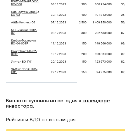
БЭЛТИ-ГРАНД ООО
БО-П06
08.11.2023
300
106 954 000
35,65
Сибнефтехимтрейд
БО-03
30.11.2023
400
101 813 000
25,45
АйДи Коллект 06
07.12.2023
2 500
1 409 850 000
56,39
МСБ-Лизинг 003P-
02
08.12.2023
300
202 633 000
67,54
Глобал Факторинг
БО-04-001P
11.12.2023
150
149 566 000
99,71
СмартФакт БО-02-
001P
19.12.2023
200
199 864 000
99,93
Унител БО-П01
20.12.2023
150
123 673 000
82,45
ЗАС КОРПСАН БО-
П01
22.12.2023
150
94 275 000
62,85
Выплаты купонов на сегодня в
календаре
инвестора
.
Рейтинги ВДО по итогам дня: