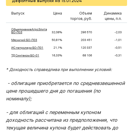
Дефолтные выпуски на 15.01.2024
Выпуск
Цена
Объем
Динамика
торгов, руб.
цены, п.п.
ОбъединениеАгроЭлита
БО-П03
32,08%
296 570
-2,03
Мясничий БО-П03
50,81%
203 451
-1,01
ИС петролеум БО-П01
21,1%
120 337
-0,51
ТД Синтеком БО-01
16,33%
68 106
-0,31
* Доходность справедлива при выполнении условий:
- облигация приобретается по средневзвешенной
цене прошедшего дня до погашения (по
номиналу);
- для облигаций с переменным купоном
доходность рассчитана из предположения, что
текущая величина купона будет действовать до