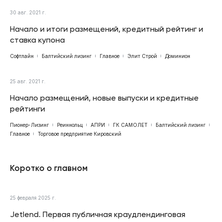
30 авг. 2021 г.
Начало и итоги размещений, кредитный рейтинг и
ставка купона
Софтлайн
Балтийский лизинг
Главное
Элит Строй
Доминион
25 авг. 2021 г.
Начало размещений, новые выпуски и кредитные
рейтинги
Пионер-Лизинг
Реиннольц
АПРИ
ГК САМОЛЕТ
Балтийский лизинг
Главное
Торговое предприятие Кировский
Коротко о главном
25 февраля 2025 г.
Jetlend. Первая публичная краудлендинговая