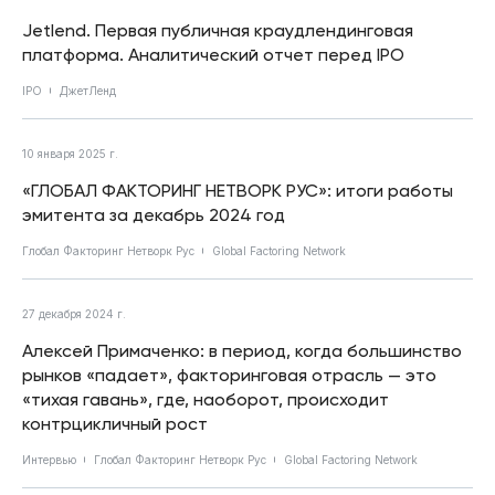
Jetlend. Первая публичная краудлендинговая
платформа. Аналитический отчет перед IPO
IPO
ДжетЛенд
10 января 2025 г.
«ГЛОБАЛ ФАКТОРИНГ НЕТВОРК РУС»: итоги работы
эмитента за декабрь 2024 год
Глобал Факторинг Нетворк Рус
Global Factoring Network
27 декабря 2024 г.
Алексей Примаченко: в период, когда большинство
рынков «падает», факторинговая отрасль — это
«тихая гавань», где, наоборот, происходит
контрцикличный рост
Интервью
Глобал Факторинг Нетворк Рус
Global Factoring Network