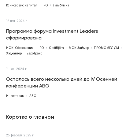
Юнисервис капитал
IPO
Ламбумиз
12 ноя. 2024 г.
Программа форума Investment Leaders
сформирована
НФК-Сбережения
IPO
GrottBjörn
МФК Займер
ПРОМОМЕД ДМ
Хэдхантер
ЕвроТранс
11 ноя. 2024 г.
Осталось всего несколько дней до IV Осенней
конференции АВО
Инвесторам
АВО
Коротко о главном
25 февраля 2025 г.