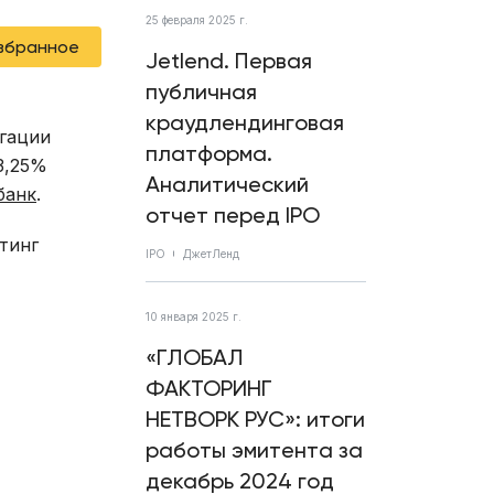
25 февраля 2025 г.
избранное
Jetlend. Первая
публичная
краудлендинговая
игации
платформа.
3,25%
Аналитический
банк
.
отчет перед IPO
тинг
IPO
ДжетЛенд
10 января 2025 г.
«ГЛОБАЛ
ФАКТОРИНГ
НЕТВОРК РУС»: итоги
работы эмитента за
декабрь 2024 год