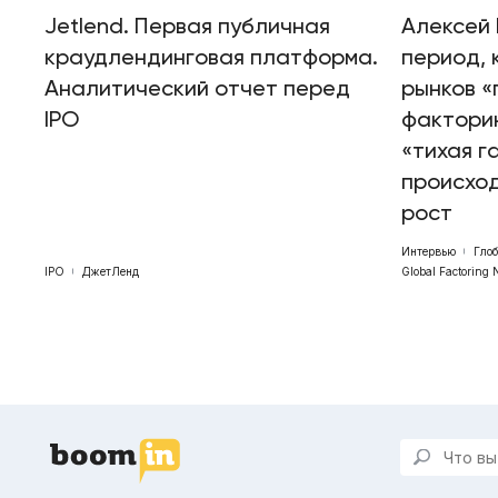
Jetlend. Первая публичная
Алексей 
краудлендинговая платформа.
период, 
Аналитический отчет перед
рынков «
IPO
факторин
«тихая г
происхо
рост
Интервью
Гло
IPO
ДжетЛенд
Global Factoring 