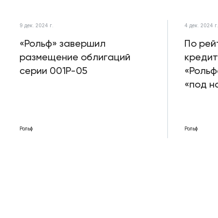
9 дек. 2024 г.
4 дек. 2024 г
«Рольф» завершил
По рей
размещение облигаций
кредит
серии 001Р-05
«Рольф
«под 
Рольф
Рольф