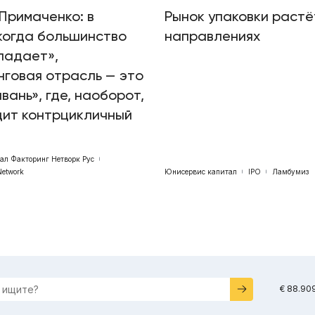
Примаченко: в
Рынок упаковки растё
когда большинство
направлениях
падает»,
говая отрасль — это
авань», где, наоборот,
дит контрцикличный
бал Факторинг Нетворк Рус
Network
Юнисервис капитал
IPO
Ламбумиз
€ 88.90