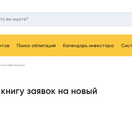
нтов
Поиск облигаций
Календарь инвестора
Сис
к на новый выпуск
 книгу заявок на новый