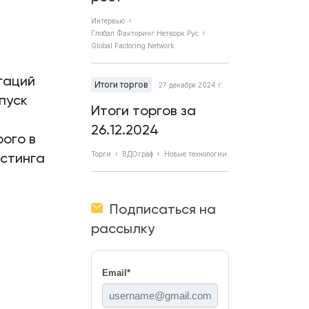
Интервью
Глобал Факторинг Нетворк Рус
Global Factoring Network
гаций
Итоги торгов
27 декабря 2024 г.
пуск
Итоги торгов за
26.12.2024
ого в
истинга
Торги
ВДОграф
Новые технологии
Подписаться на
рассылку
Email
*