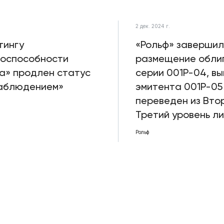
.
2 дек. 2024 г.
тингу
«Рольф» завершил
оспособности
размещение обли
а» продлен статус
серии 001Р-04, вы
наблюдением»
эмитента 001P-05
переведен из Втор
Третий уровень л
Рольф