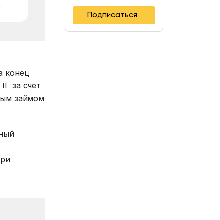
Подписаться
а конец
ПГ за счет
ным займом
нный
три