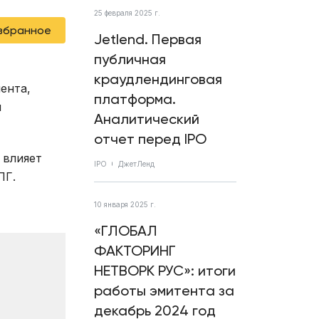
25 февраля 2025 г.
избранное
Jetlend. Первая
публичная
краудлендинговая
ента,
платформа.
я
Аналитический
отчет перед IPO
 влияет
IPO
ДжетЛенд
ПГ.
10 января 2025 г.
«ГЛОБАЛ
ФАКТОРИНГ
НЕТВОРК РУС»: итоги
работы эмитента за
декабрь 2024 год