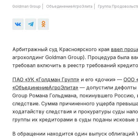
Goldman Group
ОбъединениеАгроЭлита
Группа Продовольст
Арбитражный суд Красноярского края
ввел проц
агрохолдинг Goldman Group). Процедура была в
требовал включить в реестр требований кредито
ПАО «УК «Голдман Групп»
и его «дочки» —
ООО 
«ОбъединениеАгроЭлита»
— допустили дефолты п
Group Романа Гольдмана, покинувшего Россию, 
следствие. Сумма причиненного ущерба превышае
ходатайству следствия и прокуратуры суды нал
группы их кредиторами в суды поданы исковые з
В обращении находится один выпуск облигаций У