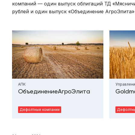
компаний — один выпуск облигаций ТД «Мясничий
рублей и один выпуск «Объединение АгроЭлита» 
АПК
Управлени
ОбъединениеАгроЭлита
Goldm
Дефолтные компании
Дефолтны