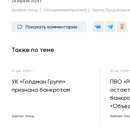
24 апреля 2024 г.
Goldman Group
ОбъединениеАгроЭлита
Группа Продовольст
Показать комментарии
Также по теме
20 дек. 2024 г.
18 ноя. 2024 г
УК «Голдман Групп»
ПВО «Р
признана банкротом
остает
банкро
«Объе
Goldman Group
Goldman Gro