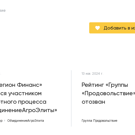
вие
Добавить в 
.
13 ноя. 2024 г.
егион Финанс»
Рейтинг «Группы
ся участником
«Продовольствие
тного процесса
отозван
динениеАгроЭлиты»
up
ОбъединениеАгроЭлита
Группа Продовольствие