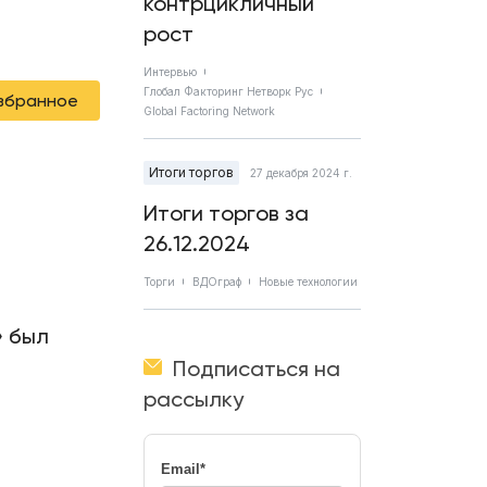
контрцикличный
рост
Интервью
Глобал Факторинг Нетворк Рус
избранное
Global Factoring Network
Итоги торгов
27 декабря 2024 г.
Итоги торгов за
26.12.2024
Торги
ВДОграф
Новые технологии
» был
Подписаться на
рассылку
Email
*