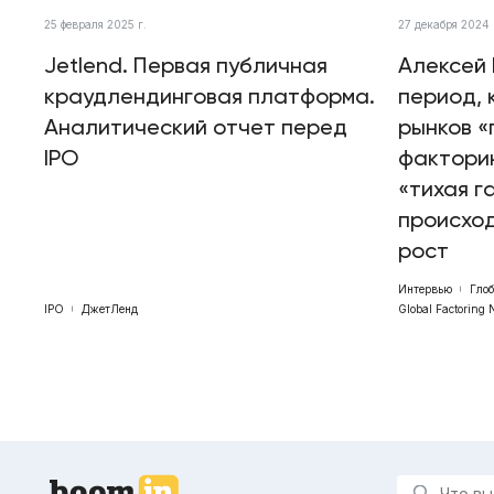
25 февраля 2025 г.
27 декабря 2024 
Jetlend. Первая публичная
Алексей 
краудлендинговая платформа.
период, 
Аналитический отчет перед
рынков «
IPO
факторин
«тихая г
происхо
рост
Интервью
Гло
IPO
ДжетЛенд
Global Factoring 