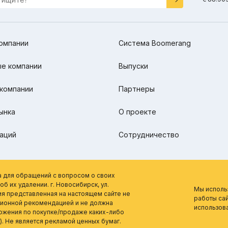
омпании
Система Boomerang
е компании
Выпуски
компании
Партнеры
ынка
О проекте
аций
Сотрудничество
а для обращений с вопросом о своих
б их удалении. г. Новосибирск, ул.
Мы исполь
ия представленная на настоящем сайте не
работы сай
ционной рекомендацией и не должна
использов
ложения по покупке/продаже каких-либо
). Не является рекламой ценных бумаг.