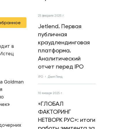
25 февраля 2025 г.
избранное
Jetlend. Первая
публичная
краудлендинговая
одит в
платформа.
 Истец
Аналитический
отчет перед IPO
IPO
ДжетЛенд
а Goldman
я
10 января 2025 г.
по
«ГЛОБАЛ
чек»
ФАКТОРИНГ
НЕТВОРК РУС»: итоги
 дочерних
работы эмитента за