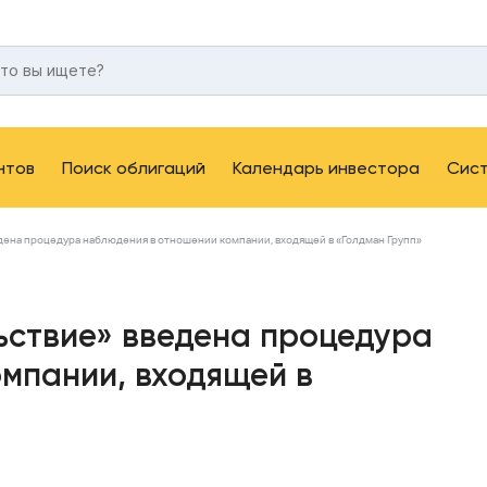
нтов
Поиск облигаций
Календарь инвестора
Сис
дена процедура наблюдения в отношении компании, входящей в «Голдман Групп»
ьствие» введена процедура
мпании, входящей в