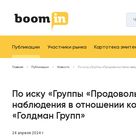
Публикации
Участники рынка
Картотека эмите
Главная
Публикации
Новости
По иску «Группы «Продовольствие» вве
По иску «Группы «Продовол
наблюдения в отношении ко
«Голдман Групп»
24 апреля 2024 г.