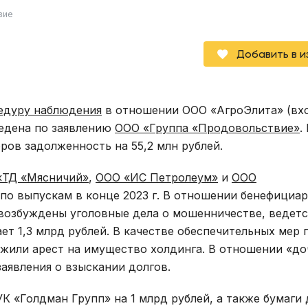
вие
Добавить в 
едуру наблюдения
в отношении ООО «АгроЭлита» (вх
ведена по заявлению
ООО «Группа «Продовольствие»
.
ров задолженность на 55,2 млн рублей.
«ТД «Мясничий»
,
ООО «ИС Петролеум»
и
ООО
о выпускам в конце 2023 г. В отношении бенефициар
возбуждены уголовные дела о мошенничестве, ведетс
т 1,3 млрд рублей. В качестве обеспечительных мер 
ожили арест на имущество холдинга. В отношении «до
аявления о взыскании долгов.
К «Голдман Групп» на 1 млрд рублей, а также бумаги