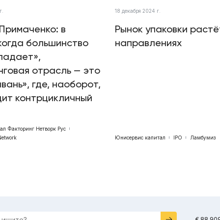
г.
18 декабря 2024 г.
Примаченко: в
Рынок упаковки растё
когда большинство
направлениях
падает»,
говая отрасль — это
авань», где, наоборот,
дит контрцикличный
бал Факторинг Нетворк Рус
Network
Юнисервис капитал
IPO
Ламбумиз
€ 88.90