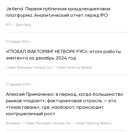
Jetlend. Первая публичная краудлендинговая
платформа. Аналитический отчет перед IPO
IPO
ДжетЛенд
10 января 2025 г.
«ГЛОБАЛ ФАКТОРИНГ НЕТВОРК РУС»: итоги работы
эмитента за декабрь 2024 год
Глобал Факторинг Нетворк Рус
Global Factoring Network
27 декабря 2024 г.
Алексей Примаченко: в период, когда большинство
рынков «падает», факторинговая отрасль — это
«тихая гавань», где, наоборот, происходит
контрцикличный рост
Интервью
Глобал Факторинг Нетворк Рус
Global Factoring Network