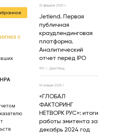
25 февраля 2025 г.
избранное
Jetlend. Первая
публичная
краудлендинговая
рогноз с
платформа.
Аналитический
отчет перед IPO
авших
IPO
ДжетЛенд
НРА
10 января 2025 г.
«ГЛОБАЛ
ФАКТОРИНГ
учетом
НЕТВОРК РУС»: итоги
оказателю
работы эмитента за
от
льств
декабрь 2024 год