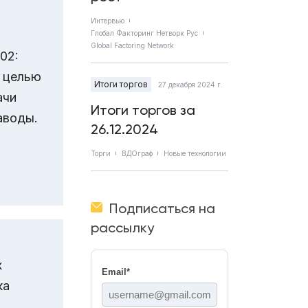
Интервью
Глобал Факторинг Нетворк Рус
Global Factoring Network
02:
с целью
Итоги торгов
27 декабря 2024 г.
ачи
Итоги торгов за
аводы.
26.12.2024
Торги
ВДОграф
Новые технологии
Подписаться на
рассылку
х
Email
*
ка