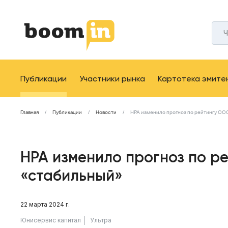
Публикации
Участники рынка
Картотека эмите
Главная
Публикации
Новости
НРА изменило прогноз по рейтингу ООО
НРА изменило прогноз по р
«стабильный»
22 марта 2024 г.
Юнисервис капитал
Ультра