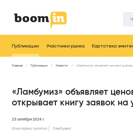
Публикации
Участники рынка
Картотека эмите
Главная
Публикации
Новости
«Ламбумиз» объявляет ценовой диапазон
«Ламбумиз» объявляет цено
открывает книгу заявок на
23 октября 2024 г.
Юнисервис капитал
Ламбумиз