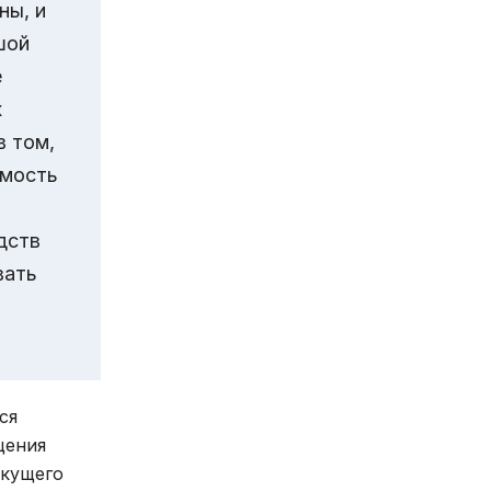
ны, и
шой
е
х
в том,
имость
дств
вать
ся
щения
екущего