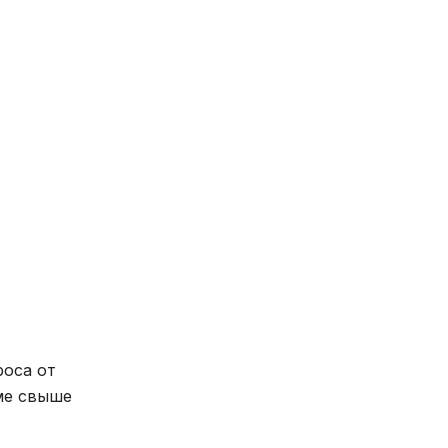
роса от
ме свыше