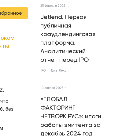
25 февраля 2025 г.
избранное
Jetlend. Первая
публичная
краудлендинговая
роком
платформа.
 на
Аналитический
отчет перед IPO
IPO
ДжетЛенд
10 января 2025 г.
Z.
«ГЛОБАЛ
 что
ФАКТОРИНГ
. без
НЕТВОРК РУС»: итоги
работы эмитента за
ом
декабрь 2024 год