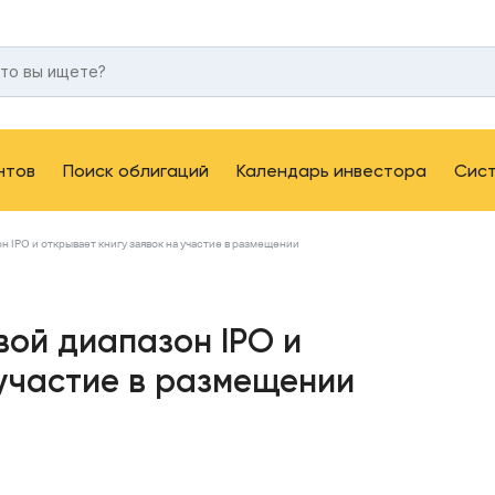
нтов
Поиск облигаций
Календарь инвестора
Сис
 IPO и открывает книгу заявок на участие в размещении
вой диапазон IPO и
 участие в размещении