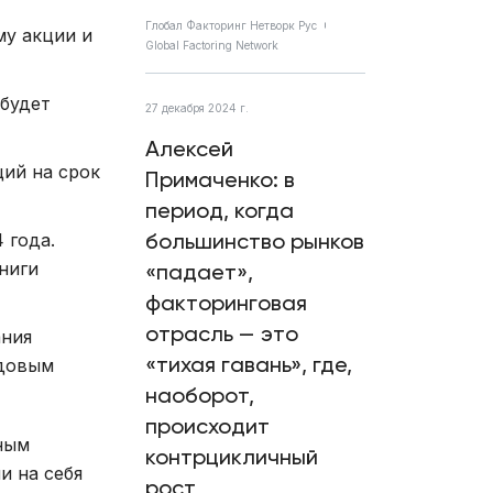
Глобал Факторинг Нетворк Рус
му акции и
Global Factoring Network
 будет
27 декабря 2024 г.
Алексей
ций на срок
Примаченко: в
период, когда
большинство рынков
 года.
ниги
«падает»,
факторинговая
отрасль — это
ания
«тихая гавань», где,
ндовым
наоборот,
происходит
ным
контрцикличный
и на себя
рост