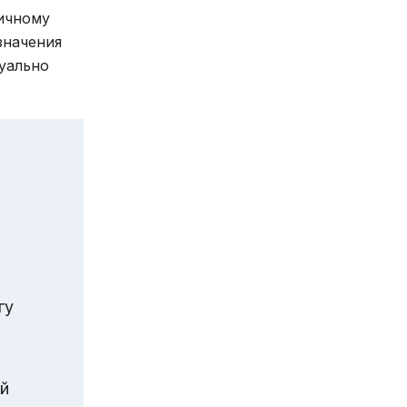
ничному
значения
уально
гу
ый