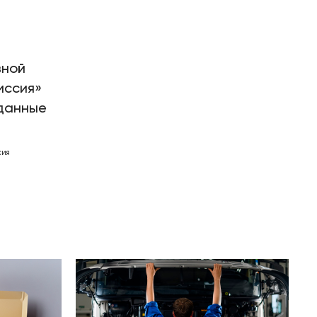
вной
иссия»
данные
сия