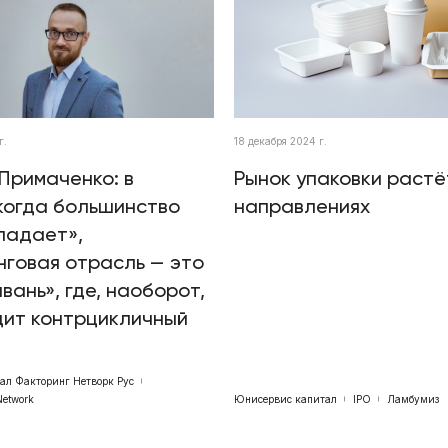
г.
18 декабря 2024 г.
Примаченко: в
Рынок упаковки растё
когда большинство
направлениях
падает»,
говая отрасль — это
авань», где, наоборот,
дит контрцикличный
бал Факторинг Нетворк Рус
Network
Юнисервис капитал
IPO
Ламбумиз