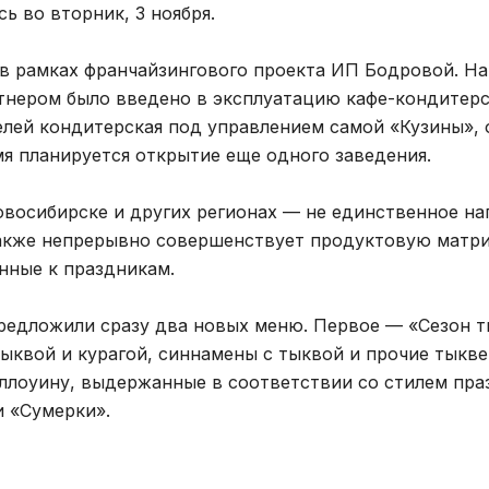
ь во вторник, 3 ноября.
 в рамках франчайзингового проекта ИП Бодровой. Н
ртнером было введено в эксплуатацию кафе-кондитерск
телей кондитерская под управлением самой «Кузины», 
я планируется открытие еще одного заведения.
овосибирске и других регионах — не единственное на
также непрерывно совершенствует продуктовую матри
енные к праздникам.
 предложили сразу два новых меню. Первое — «Сезон 
ыквой и курагой, синнамены с тыквой и прочие тыкв
ллоуину, выдержанные в соответствии со стилем пра
и «Сумерки».