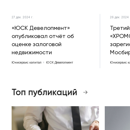
27 дек. 2024 г.
26 дек. 2024 
«ЮСК Девелопмент»
Третий
опубликовал отчёт об
«ХРОМ
оценке залоговой
зареги
недвижимости
Мосби
Юнисервис капитал
ЮСК Девелопмент
Юнисервис к
Топ публикаций