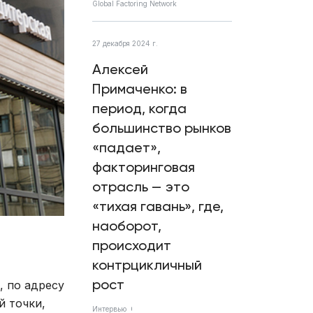
Global Factoring Network
27 декабря 2024 г.
Алексей
Примаченко: в
период, когда
большинство рынков
«падает»,
факторинговая
отрасль — это
«тихая гавань», где,
наоборот,
происходит
контрцикличный
рост
, по адресу
й точки,
Интервью