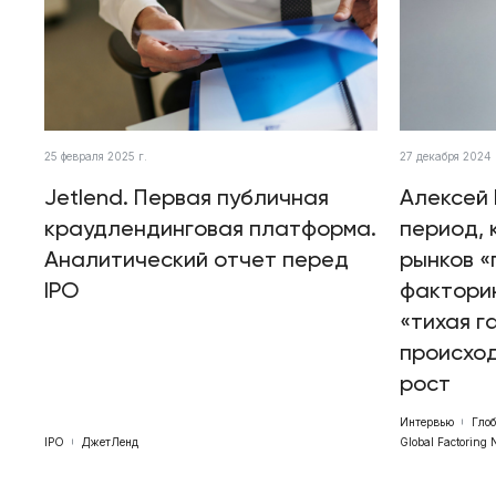
25 февраля 2025 г.
27 декабря 2024 
Jetlend. Первая публичная
Алексей 
краудлендинговая платформа.
период, 
Аналитический отчет перед
рынков «
IPO
факторин
«тихая г
происхо
рост
Интервью
Гло
IPO
ДжетЛенд
Global Factoring 