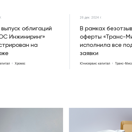
г.
26 дек. 2024 г.
 выпуск облигаций
В рамках безотзы
ОС Инжиниринг»
оферты «Транс-М
стрирован на
исполнила все по
рже
заявки
апитал
Хромос
Юнисервис капитал
Транс-Мис