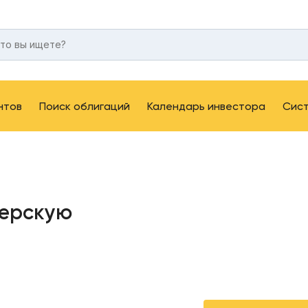
нтов
Поиск облигаций
Календарь инвестора
Сис
терскую