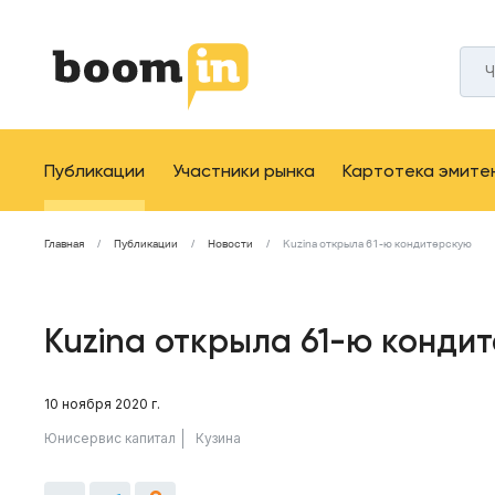
Публикации
Участники рынка
Картотека эмите
Главная
Публикации
Новости
Kuzina открыла 61-ю кондитерскую
Kuzina открыла 61-ю конди
10 ноября 2020 г.
Юнисервис капитал
Кузина