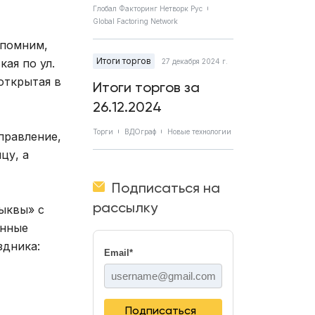
Глобал Факторинг Нетворк Рус
Global Factoring Network
апомним,
Итоги торгов
ая по ул.
27 декабря 2024 г.
открытая в
Итоги торгов за
26.12.2024
Торги
ВДОграф
Новые технологии
правление,
цу, а
Подписаться на
рассылку
тыквы» с
енные
здника:
Email
*
Подписаться