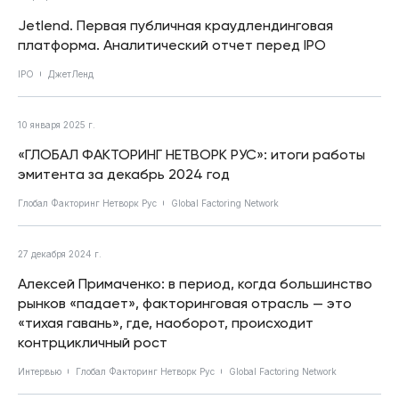
Jetlend. Первая публичная краудлендинговая
платформа. Аналитический отчет перед IPO
IPO
ДжетЛенд
10 января 2025 г.
«ГЛОБАЛ ФАКТОРИНГ НЕТВОРК РУС»: итоги работы
эмитента за декабрь 2024 год
Глобал Факторинг Нетворк Рус
Global Factoring Network
27 декабря 2024 г.
Алексей Примаченко: в период, когда большинство
рынков «падает», факторинговая отрасль — это
«тихая гавань», где, наоборот, происходит
контрцикличный рост
Интервью
Глобал Факторинг Нетворк Рус
Global Factoring Network