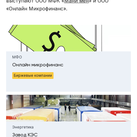
выступают ООО МФК «
Мани мен
» и ОOO
«Онлайн Микрофинанс».
МФО
Онлайн микрофинанс
Биржевые компании
Энергетика
Завод КЭС