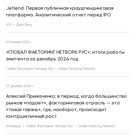
Jetlend. Первая публичная краудлендинговая
платформа. Аналитический отчет перед IPO
IPO
ДжетЛенд
10 января 2025 г.
«ГЛОБАЛ ФАКТОРИНГ НЕТВОРК РУС»: итоги работы
эмитента за декабрь 2024 год
Глобал Факторинг Нетворк Рус
Global Factoring Network
27 декабря 2024 г.
Алексей Примаченко: в период, когда большинство
рынков «падает», факторинговая отрасль — это
«тихая гавань», где, наоборот, происходит
контрцикличный рост
Интервью
Глобал Факторинг Нетворк Рус
Global Factoring Network