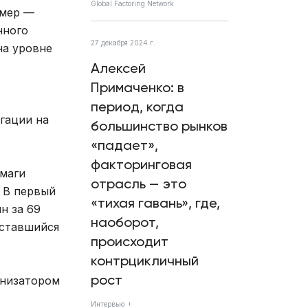
Global Factoring Network
омер —
нного
27 декабря 2024 г.
на уровне
Алексей
Примаченко: в
период, когда
гации на
большинство рынков
«падает»,
факторинговая
умаги
отрасль — это
. В первый
«тихая гавань», где,
н за 69
наоборот,
 оставшийся
происходит
контрцикличный
рост
анизатором
Интервью