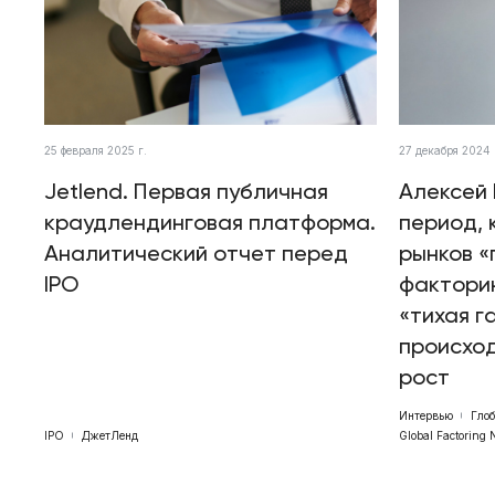
25 февраля 2025 г.
27 декабря 2024 
Jetlend. Первая публичная
Алексей 
краудлендинговая платформа.
период, 
Аналитический отчет перед
рынков «
IPO
факторин
«тихая г
происхо
рост
Интервью
Гло
IPO
ДжетЛенд
Global Factoring 