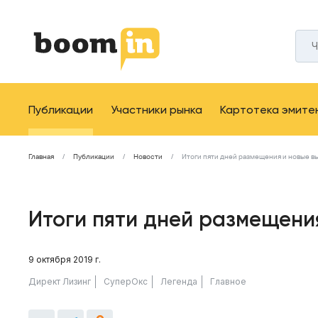
Публикации
Участники рынка
Картотека эмите
Главная
Публикации
Новости
Итоги пяти дней размещения и новые в
Итоги пяти дней размещени
9 октября 2019 г.
Директ Лизинг
СуперОкс
Легенда
Главное