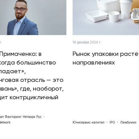
г.
18 декабря 2024 г.
Примаченко: в
Рынок упаковки растё
когда большинство
направлениях
падает»,
говая отрасль — это
авань», где, наоборот,
дит контрцикличный
бал Факторинг Нетворк Рус
Network
Юнисервис капитал
IPO
Ламбумиз