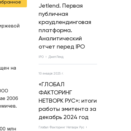
избранное
Jetlend. Первая
публичная
краудлендинговая
биржевой
платформа.
Аналитический
отчет перед IPO
IPO
ДжетЛенд
ещен на
10 января 2025 г.
«ГЛОБАЛ
 ООО
ФАКТОРИНГ
ае 2006
НЕТВОРК РУС»: итоги
омичев.
работы эмитента за
декабрь 2024 год
Глобал Факторинг Нетворк Рус
00 млн