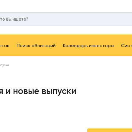
нтов
Поиск облигаций
Календарь инвестора
Сис
ыпуски
я и новые выпуски