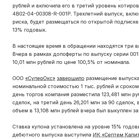
рублей и включила его в третий уровень котир
4B02-04-00308-R-001P. Трехлетний выпуск, вкл
риска, будет размещаться по открытой подписке
13% годовых.
В настоящее время в обращении находятся три в
Вчера в рамках допоферты по выпуску серии 00
10,01 млн рублей по цене 100,5% от номинала.
ООО
«СуперОкс»
завершило
размещение выпуска 
номинальной стоимостью 1 тыс. рублей и сроком 
день торгов компания разместила 123,481 млн руб
сделок, на третий день 26,201 млн за 90 сделок,
объем в 13,108 млн рублей вчера был выкуплен за
Ставка купона установлена на уровне 15% годов
дебютного выпуска выступила
ИК «Септем Капи