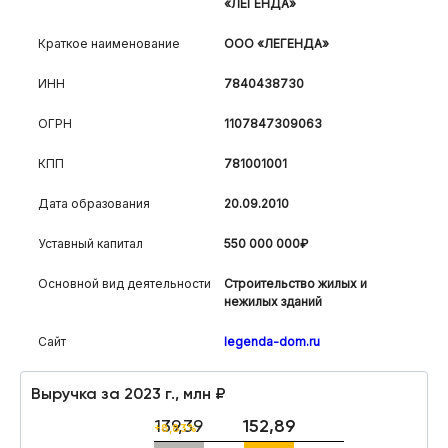
«ЛЕГЕНДА»
Краткое наименование
ООО «ЛЕГЕНДА»
ИНН
7840438730
ОГРН
1107847309063
КПП
781001001
Дата образования
20.09.2010
Уставный капитал
550 000 000₽
Основной вид деятельности
Строительство жилых и
нежилых зданий
Сайт
legenda-dom.ru
Выручка за 2023 г., млн ₽
139,39
152,89
+8,83%