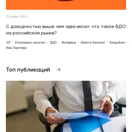
22 июля 2020 г.
С доходностью выше чем «два икса»: что такое ВДО
на российском рынке?
ОР
Юнисервис капитал
ВДО
Интервью
Иволга Капитал
БондиБокс
Ива Партнерс
Топ публикаций