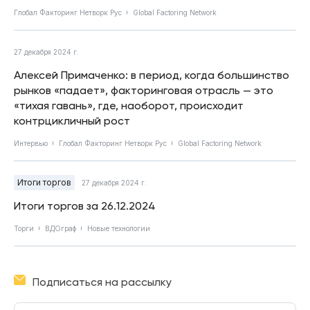
Глобал Факторинг Нетворк Рус
Global Factoring Network
27 декабря 2024 г.
Алексей Примаченко: в период, когда большинство
рынков «падает», факторинговая отрасль — это
«тихая гавань», где, наоборот, происходит
контрцикличный рост
Интервью
Глобал Факторинг Нетворк Рус
Global Factoring Network
Итоги торгов
27 декабря 2024 г.
Итоги торгов за 26.12.2024
Торги
ВДОграф
Новые технологии
Подписаться на рассылку