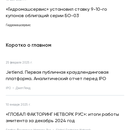
«Гидромашсервис» установил ставку 9-10-го
купонов облигаций серии БО-03
Гидромашсервис
Коротко о главном
25 февраля 2025 г.
Jetlend. Первая публичная краудлендинговая
платформа. Аналитический отчет перед IPO
IPO
ДжетЛенд
10 января 2025 г.
«ГЛОБАЛ ФАКТОРИНГ НЕТВОРК РУС»: итоги работы
эмитента за декабрь 2024 год
Глобал Факторинг Нетворк Рус
Global Factoring Network