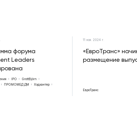
.
11 ноя. 2024 г.
амма форума
«ЕвроТранс» начи
ment Leaders
размещение выпу
ирована
ения
IPO
GrottBjörn
ПРОМОМЕД ДМ
Хэдхантер
ЕвроТранс