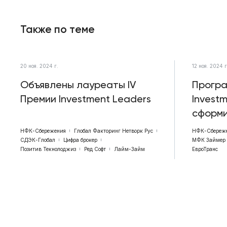
Также по теме
20 ноя. 2024 г.
12 ноя. 2024 г
Объявлены лауреаты IV
Прогр
Премии Investment Leaders
Invest
сформ
НФК-Сбережения
Глобал Факторинг Нетворк Рус
НФК-Сбереж
СДЭК-Глобал
Цифра брокер
МФК Займер
Позитив Текнолоджиз
Ред Софт
Лайм-Займ
ЕвроТранс