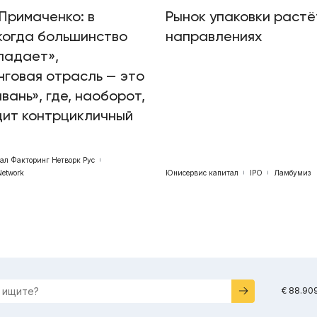
Примаченко: в
Рынок упаковки растё
когда большинство
направлениях
падает»,
говая отрасль — это
авань», где, наоборот,
дит контрцикличный
бал Факторинг Нетворк Рус
Network
Юнисервис капитал
IPO
Ламбумиз
€ 88.90