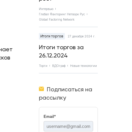
Интервью
Глобал Факторинг Нетворк Рус
Global Factoring Network
Итоги торгов
27 декабря 2024 г.
Итоги торгов за
нает
26.12.2024
сков
Торги
ВДОграф
Новые технологии
Подписаться на
рассылку
Email
*