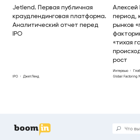
Jetlend. Первая публичная
Алексей 
краудлендинговая платформа.
период, 
Аналитический отчет перед
рынков «
IPO
факторин
«тихая г
происхо
рост
Интервью
Гло
IPO
ДжетЛенд
Global Factoring 