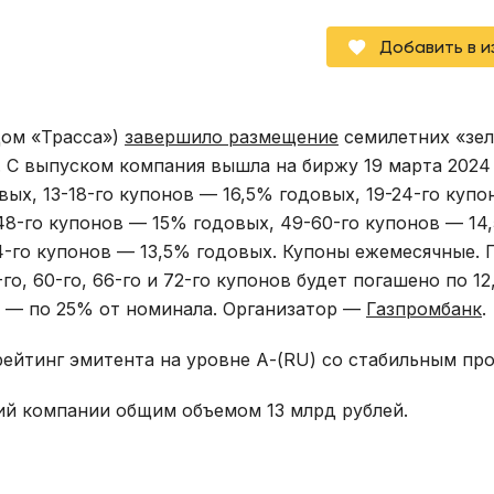
Добавить в 
дом «Трасса»)
завершило размещение
семилетних «зе
. С выпуском компания вышла на биржу 19 марта 2024 
вых, 13-18-го купонов — 16,5% годовых, 19-24-го куп
-48-го купонов — 15% годовых, 49-60-го купонов — 14
4-го купонов — 13,5% годовых. Купоны ежемесячные. 
о, 60-го, 66-го и 72-го купонов будет погашено по 12
в — по 25% от номинала. Организатор —
Газпромбанк
.
рейтинг эмитента на уровне А-(RU) со стабильным про
ий компании общим объемом 13 млрд рублей.