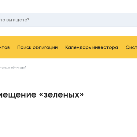
нтов
Поиск облигаций
Календарь инвестора
Сис
леных» облигаций
мещение «зеленых»