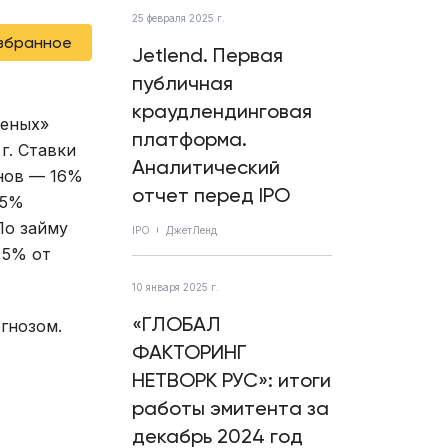
25 февраля 2025 г.
избранное
Jetlend. Первая
публичная
краудлендинговая
леных»
платформа.
г. Ставки
Аналитический
онов — 16%
отчет перед IPO
,5%
По займу
IPO
ДжетЛенд
,5% от
10 января 2025 г.
«ГЛОБАЛ
гнозом.
ФАКТОРИНГ
НЕТВОРК РУС»: итоги
работы эмитента за
декабрь 2024 год