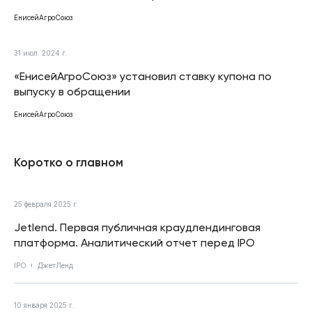
ЕнисейАгроСоюз
31 июл. 2024 г.
«ЕнисейАгроСоюз» установил ставку купона по
выпуску в обращении
ЕнисейАгроСоюз
Коротко о главном
25 февраля 2025 г.
Jetlend. Первая публичная краудлендинговая
платформа. Аналитический отчет перед IPO
IPO
ДжетЛенд
10 января 2025 г.