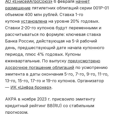
АО «ЕнисейАгроСоюз»
6 февраля
начнет
размещение
пятилетних облигаций серии 001Р-01
объемом 400 млн рублей. Ставка 1-го
купона
установлена
на уровне 20% годовых.
Ставки 2-20-го купонов будут переменными и
рассчитываться по формуле: ключевая ставка
Банка России, действующая на 5-й рабочий
день, предшествующий дате начала купонного
периода, плюс 4% годовых. Купоны
ежеквартальные. По выпуску
предусмотрено
досрочное погашение облигаций
по усмотрению
эмитента в даты окончания 5-го, 7-го, 9-го, 11-го,
13-го, 15-го, 17-го и 19-го купонов. Организатор
—
ИК «Цифра брокер»
.
АКРА в ноябре 2023 г. присвоило эмитенту
кредитный рейтинг BB(RU) со стабильным
прогнозом.