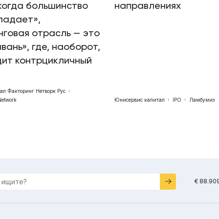
когда большинство
направлениях
падает»,
говая отрасль — это
авань», где, наоборот,
дит контрцикличный
бал Факторинг Нетворк Рус
Network
Юнисервис капитал
IPO
Ламбумиз
€ 88.90