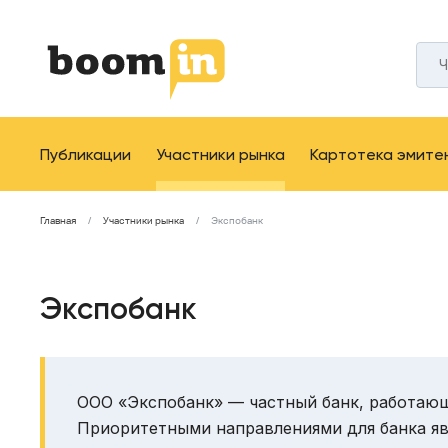
Публикации
Участники рынка
Картотека эмите
Главная
Участники рынка
Экспобанк
Экспобанк
ООО «Экспобанк» — частный банк, работающи
Приоритетными направлениями для банка я