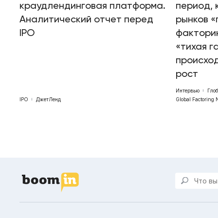
краудлендинговая платформа.
период, 
Аналитический отчет перед
рынков «
IPO
факторин
«тихая г
происхо
рост
Интервью
Гло
IPO
ДжетЛенд
Global Factoring 