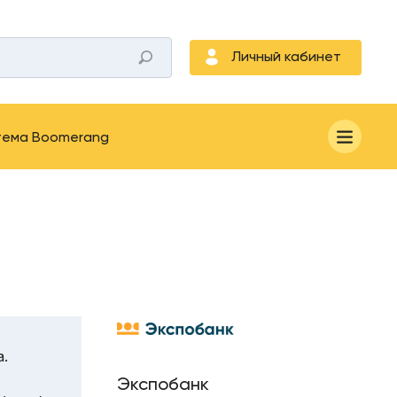
Личный кабинет
тема Boomerang
.
Экспобанк