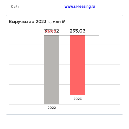
Сайт
www.si-leasing.ru
Выручка за 2023 г., млн ₽
337,52
293,03
-13,18%
2023
2022