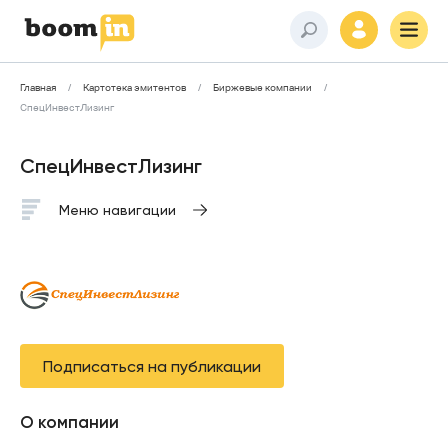
Главная
Картотека эмитентов
Биржевые компании
СпецИнвестЛизинг
СпецИнвестЛизинг
Меню навигации
Подписаться на публикации
О компании