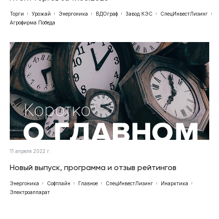
Торги
Урожай
Энергоника
ВДОграф
Завод КЭС
СпецИнвестЛизинг
Агрофирма Победа
11 апреля 2022 г.
Новый выпуск, программа и отзыв рейтингов
Энергоника
Софтлайн
Главное
СпецИнвестЛизинг
Инарктика
Электроаппарат