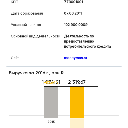
КПП
773001001
Дата образования
07.06.2011
Уставный капитал
102 900 000₽
Основной вид деятельности
Деятельность по
предоставлению
потребительского кредита
Сайт
moneyman.ru
Выручка за 2016 г., млн ₽
1 074,21
2 319,67
+53,69%
2015