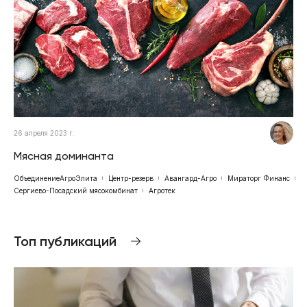
26 апреля 2023 г.
Мясная доминанта
ОбъединениеАгроЭлита
Центр-резерв
Авангард-Агро
Мираторг Финанс
Сергиево-Посадский мясокомбинат
Агротек
Топ публикаций