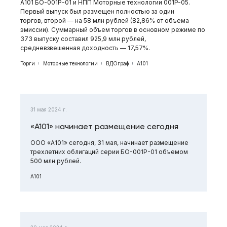
А101 БО-001Р-01 и НПП Моторные технологии 001P-05.
Первый выпуск был размещен полностью за один
торгов, второй — на 58 млн рублей (82,86% от объема
эмиссии). Суммарный объем торгов в основном режиме по
373 выпуску составил 925,9 млн рублей,
средневзвешенная доходность — 17,57%.
Торги
Моторные технологии
ВДОграф
А101
31 мая 2024 г.
«А101» начинает размещение сегодня
ООО «А101» сегодня, 31 мая, начинает размещение
трехлетних облигаций серии БО-001Р-01 объемом
500 млн рублей.
А101