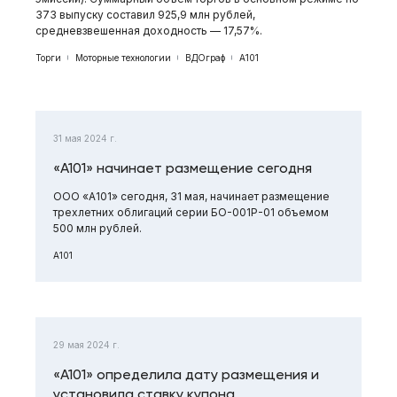
373 выпуску составил 925,9 млн рублей,
средневзвешенная доходность — 17,57%.
Торги
Моторные технологии
ВДОграф
А101
31 мая 2024 г.
«А101» начинает размещение сегодня
ООО «А101» сегодня, 31 мая, начинает размещение
трехлетних облигаций серии БО-001Р-01 объемом
500 млн рублей.
А101
29 мая 2024 г.
«А101» определила дату размещения и
установила ставку купона