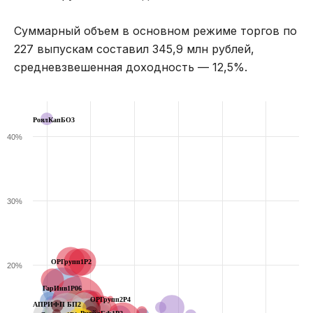
Суммарный объем в основном режиме торгов по
227 выпускам составил 345,9 млн рублей,
средневзвешенная доходность — 12,5%.
РоялКапБО3
40%
30%
ОРГрупп1Р2
20%
ГарИнв1P06
ОРГрупп2Р4
АПРИФП БП2