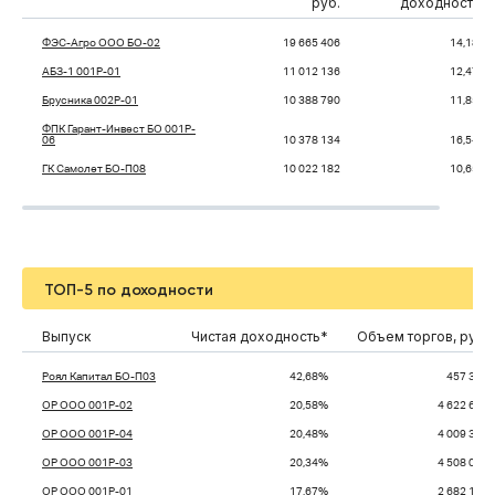
руб.
доходность*
ФЭС-Агро ООО БО-02
19 665 406
14,18%
АБЗ-1 001Р-01
11 012 136
12,47%
Брусника 002Р-01
10 388 790
11,85%
ФПК Гарант-Инвест БО 001P-
06
10 378 134
16,54%
ГК Самолет БО-П08
10 022 182
10,65%
ТОП-5 по доходности
Выпуск
Чистая доходность*
Объем торгов, руб.
Роял Капитал БО-П03
42,68%
457 308
ОР ООО 001P-02
20,58%
4 622 673
ОР ООО 001P-04
20,48%
4 009 324
ОР ООО 001P-03
20,34%
4 508 058
ОР ООО 001P-01
17,67%
2 682 187