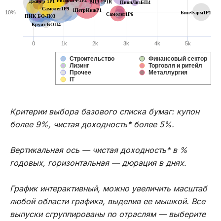
РитйлБФ1P2
Джи-гр 1Р1
ВЦЗ 1P1R
ПионЛизБП4
Самолет1P9
iПетрИнжP1
10%
БинФарм1P1
Самолет1P6
ПИК БО-П03
Круиз БОП4
0
1k
2k
3k
4k
5k
Строительство
Финансовый сектор
Лизинг
Торговля и ритейл
Прочее
Металлургия
IT
Критерии выбора базового списка бумаг: купон
более 9%, чистая доходность* более 5%.
Вертикальная ось — чистая доходность* в %
годовых, горизонтальная — дюрация в днях.
График интерактивный, можно увеличить масштаб
любой области графика, выделив ее мышкой. Все
выпуски сгруппированы по отраслям — выберите