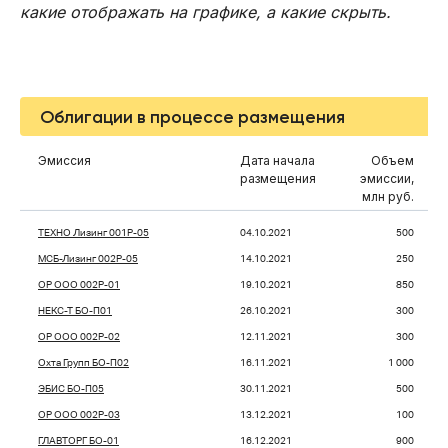
какие отображать на графике, а какие скрыть.
Облигации в процессе размещения
Эмиссия
Дата начала
Объем
Р
размещения
эмиссии,
17
млн руб.
ТЕХНО Лизинг 001P-05
04.10.2021
500
МСБ-Лизинг 002P-05
14.10.2021
250
ОР ООО 002P-01
19.10.2021
850
НЕКС-Т БО-П01
26.10.2021
300
ОР ООО 002P-02
12.11.2021
300
Охта Групп БО-П02
16.11.2021
1 000
ЭБИС БО-П05
30.11.2021
500
ОР ООО 002P-03
13.12.2021
100
ГЛАВТОРГ БО-01
16.12.2021
900