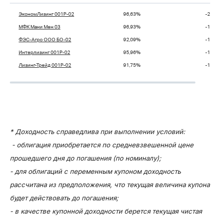
ЭкономЛизинг 001Р-02
96,63%
-2,71
МФК Мани Мен 03
96,93%
-1,69
ФЭС-Агро ООО БО-02
92,09%
-1,51
Интерлизинг 001Р-02
95,96%
-1,43
Лизинг-Трейд 001P-02
91,75%
-1,26
* Доходность справедлива при выполнении условий:
- облигация приобретается по средневзвешенной цене
прошедшего дня до погашения (по номиналу);
- для облигаций с переменным купоном доходность
рассчитана из предположения, что текущая величина купона
будет действовать до погашения;
- в качестве купонной доходности берется текущая чистая