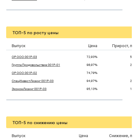
ТОП-5 по росту цены
Выпуск
Цена
Прирост, п.п.
ОР ООО 001P-03
72,93%
5,29
Группа Продовольствие 001P-01
98,97%
2,57
ОР ООО 001P-02
74,79%
2,1
СпецИнвестЛизинг 001P-03
94,97%
2,09
ЭкономЛизинг 001Р-03
95,13%
1,85
ТОП-5 по снижению цены
Выпуск
Цена
Снижение, п.п.