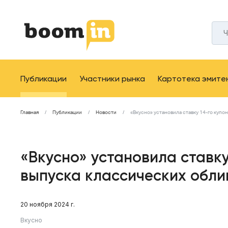
Публикации
Участники рынка
Картотека эмите
Главная
Публикации
Новости
«Вкусно» установила ставку 14-го куп
«Вкусно» установила ставку
выпуска классических обли
20 ноября 2024 г.
Вкусно