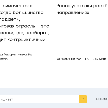
Примаченко: в
Рынок упаковки растё
когда большинство
направлениях
падает»,
говая отрасль — это
авань», где, наоборот,
дит контрцикличный
бал Факторинг Нетворк Рус
Network
Юнисервис капитал
IPO
Ламбумиз
€ 88.90