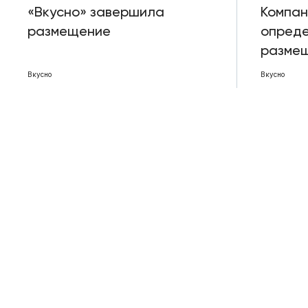
«Вкусно» завершила
Компан
размещение
опред
разме
Вкусно
Вкусно