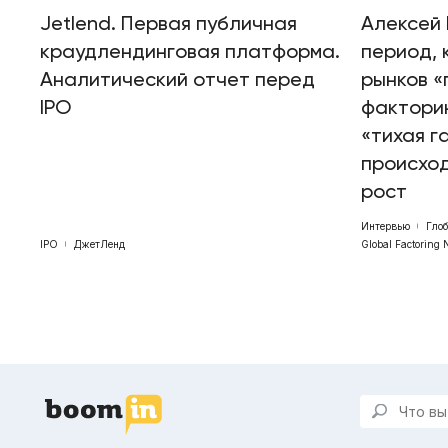
Jetlend. Первая публичная
Алексей 
краудлендинговая платформа.
период, 
Аналитический отчет перед
рынков «
IPO
факторин
«тихая г
происхо
рост
Интервью
Гло
IPO
ДжетЛенд
Global Factoring 