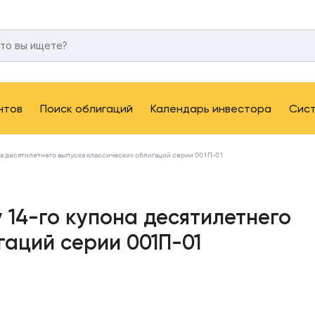
нтов
Поиск облигаций
Календарь инвестора
Сис
она десятилетнего выпуска классических облигаций серии 001П-01
 14-го купона десятилетнего
гаций серии 001П-01