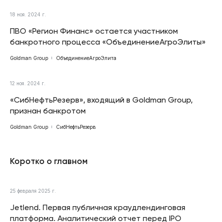
18 ноя. 2024 г.
ПВО «Регион Финанс» остается участником
банкротного процесса «ОбъединениеАгроЭлиты»
Goldman Group
ОбъединениеАгроЭлита
12 ноя. 2024 г.
«СибНефтьРезерв», входящий в Goldman Group,
признан банкротом
Goldman Group
СибНефтьРезерв
Коротко о главном
25 февраля 2025 г.
Jetlend. Первая публичная краудлендинговая
платформа. Аналитический отчет перед IPO