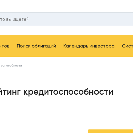
нтов
Поиск облигаций
Календарь инвестора
Сис
итоспособности
йтинг кредитоспособности