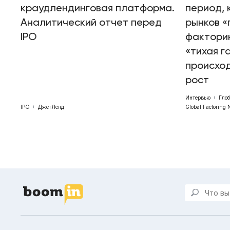
краудлендинговая платформа.
период, 
Аналитический отчет перед
рынков «
IPO
факторин
«тихая г
происхо
рост
Интервью
Гло
IPO
ДжетЛенд
Global Factoring 