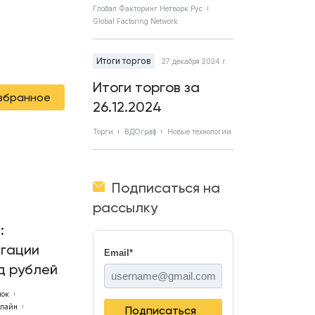
Глобал Факторинг Нетворк Рус
Global Factoring Network
Итоги торгов
27 декабря 2024 г.
Итоги торгов за
избранное
26.12.2024
Торги
ВДОграф
Новые технологии
Подписаться на
рассылку
:
игации
Email
*
д рублей
нок
тлайн
Подписаться