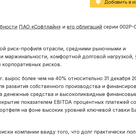
Добавить в 
обности
ПАО «Софтлайн»
и
его облигаций
серии 002Р-0
ой риск-профиля отрасли, средними рыночными и
и маржинальности, комфортной долговой нагрузкой,
 корпоративных рисков.
г. вырос более чем на 40% относительно 31 декабря 20
ля развития собственного производства и финансиро
на денежные средства и высоколиквидные финансовые
. Покрытие показателем EBITDA процентных платежей с
портфеля на фоне высоких уровней ключевой ставки Б
иски компании ввиду того, что долг практически по