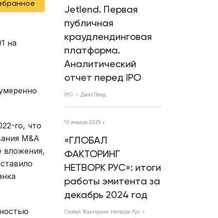
избранное
Jetlend. Первая
публичная
краудлендинговая
1 на
платформа.
Аналитический
отчет перед IPO
 умеренно
IPO
ДжетЛенд
10 января 2025 г.
22-го, что
вания M&A
«ГЛОБАЛ
 вложения,
ФАКТОРИНГ
оставило
НЕТВОРК РУС»: итоги
анка
работы эмитента за
декабрь 2024 год
лностью
Глобал Факторинг Нетворк Рус