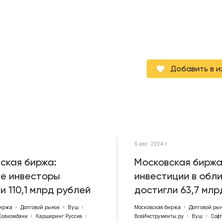
Добавить в 
.
6 авг. 2024 г.
ская биржа:
Московская биржа
е инвесторы
инвестиции в обл
и 110,1 млрд рублей
достигли 63,7 млр
биржа
Долговой рынок
Вуш
Московская биржа
Долговой ры
Совкомбанк
Каршеринг Руссия
ВсеИнструменты.ру
Вуш
Соф