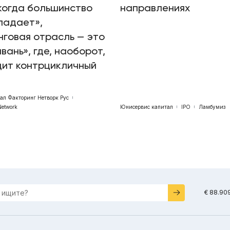
когда большинство
направлениях
падает»,
говая отрасль — это
авань», где, наоборот,
дит контрцикличный
бал Факторинг Нетворк Рус
Network
Юнисервис капитал
IPO
Ламбумиз
€ 88.90