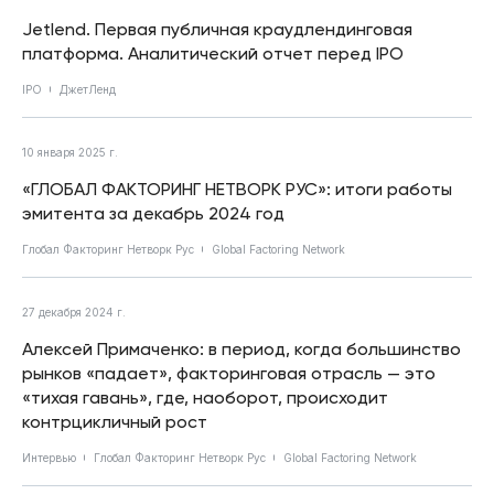
Jetlend. Первая публичная краудлендинговая
платформа. Аналитический отчет перед IPO
IPO
ДжетЛенд
10 января 2025 г.
«ГЛОБАЛ ФАКТОРИНГ НЕТВОРК РУС»: итоги работы
эмитента за декабрь 2024 год
Глобал Факторинг Нетворк Рус
Global Factoring Network
27 декабря 2024 г.
Алексей Примаченко: в период, когда большинство
рынков «падает», факторинговая отрасль — это
«тихая гавань», где, наоборот, происходит
контрцикличный рост
Интервью
Глобал Факторинг Нетворк Рус
Global Factoring Network